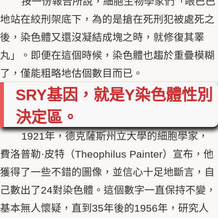
按一份報告所說，細胞生物學家們「眼巴巴
地站在絞刑架底下，為的是搶在死刑犯被處死之
後，染色體又還沒凝結成塊之時，就修復其睪
丸」。即便在這個時候，染色體也趨於重疊模糊
了，僅能粗略地估個數目而已。
SRY
基因，就是Y染色體性別
決定區。
1921年，德克薩斯州立大學的細胞學家，
費洛普勒·皮特（Theophilus Painter）宣布，他
獲得了一些不錯的圖像，並信心十足地斷言，自
己數出了24對染色體。這個數字一直保持不變，
基本無人懷疑，直到35年後的1956年，研究人