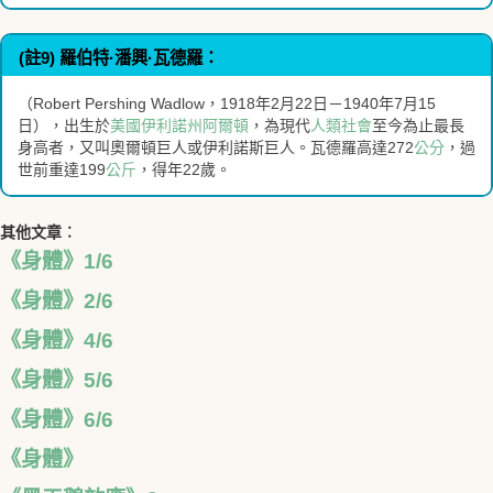
(註9) 羅伯特·潘興·瓦德羅：
（Robert Pershing Wadlow，1918年2月22日－1940年7月15
日），出生於
美國
伊利諾州
阿爾頓
，為現代
人類
社會
至今為止最長
身高者，又叫奧爾頓巨人或伊利諾斯巨人。瓦德羅高達272
公分
，過
世前重達199
公斤
，得年22歲。
其他文章︰
《身體》1/6
《身體》2/6
《身體》4/6
《身體》5/6
《身體》6/6
《身體》