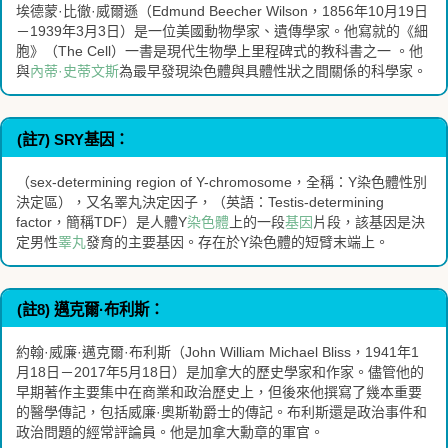
埃德蒙·比徹·威爾遜（Edmund Beecher Wilson，1856年10月19日
－1939年3月3日）是一位美國動物學家、遺傳學家。他寫就的《細
胞》（The Cell）一書是現代生物學上里程碑式的教科書之一 。他
與
內蒂·史蒂文斯
為最早發現染色體與具體性狀之間關係的科學家。
(註7) SRY基因：
（sex-determining region of Y-chromosome，全稱：Y染色體性別
決定區），又名睪丸決定因子，（英語：Testis-determining
factor，簡稱TDF）是人體Y
染色體
上的一段
基因
片段，該基因是決
定男性
睪丸
發育的主要基因。存在於Y染色體的短臂末端上。
(註8) 邁克爾·布利斯：
約翰·威廉·邁克爾·布利斯（John William Michael Bliss，1941年1
月18日－2017年5月18日）是加拿大的歷史學家和作家。儘管他的
早期著作主要集中在商業和政治歷史上，但後來他撰寫了幾本重要
的醫學傳記，包括威廉·奧斯勒爵士的傳記。布利斯還是政治事件和
政治問題的經常評論員。他是加拿大勳章的軍官。