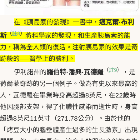
在《胰島素的發現》一書中，
邁克爾·布利
（
註8
）
斯
將科學家的發現，和生產胰島素的能
力，稱為全人類的復活。注射胰島素的效果是奇
跡般的──醫學上的勝利。
（
註9
）
伊利諾州的
羅伯特·潘興·瓦德羅
，是
荷爾蒙奇跡的另一個例子。做為有史以來最高的
人，瓦德羅在畢業時身高超過8英尺，在22歲時
他因腿部支架，得了化膿性感染而逝世時，身高
超過8英尺11英寸（271.78公分）。由於他的
「烤豆大小的腦垂體產生過多的生長激素」出現