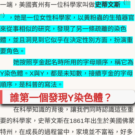
（
註
一端，美國賓州有一位科學家叫做
史蒂文斯
5
）
，她是一位女性科學家，以黃粉蟲的生殖器官
來從事相似的研究，發現了另一條疏離的染色
體，並且洞見到它似乎在決定性別方面，扮演重
要角色。
她按照亨金起名時所用的字母順序，稱它為
Y染色體。X與Y，都是未知數，接續亨金的字母
順序，是科普的寫法。
誰第一個發現Y染色體？
在科學知識的背後，讓我們同時認識這些重
要的科學家，史蒂文斯在1861年出生於美國佛蒙
特州，在成長的過程當中，家境並不富裕，好多