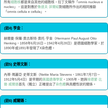
所有
細胞核
都是來自其他的細胞核，拉丁文稱作「omnis nucleus e
nucleo」，這是對應於
魯道夫·菲爾紹
對細胞所作出的相同推斷
「omnis cellula e cellula」。
(註4) 亨金：
赫爾曼·保羅·奧古斯特·奧托·亨金（Hermann Paul August Otto
Henking，1858年6月16日－1942年4月28日）是德國細胞學家，於
1890年或1891年發現了X染色體。
(註5) 史蒂文斯：
內蒂·瑪麗亞·史蒂文斯（Nettie Maria Stevens，1861年7月7日－
1912年5月4日）是早期的
美國
遺傳學家
。1905年，她與
埃德蒙·比
徹·威爾遜
首先（獨立）正確提出了
染色體
與具體性狀的關係。
(註6) 威爾遜：