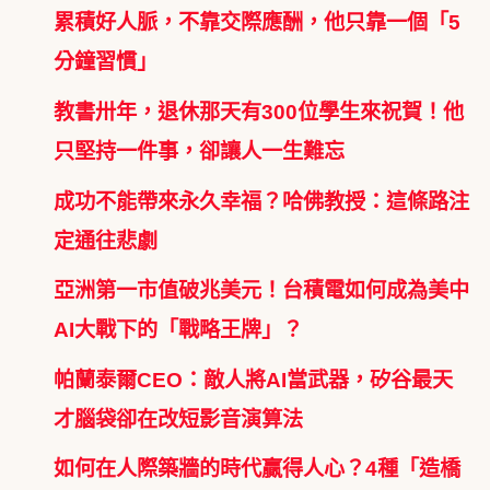
累積好人脈，不靠交際應酬，他只靠一個「5
分鐘習慣」
教書卅年，退休那天有300位學生來祝賀！他
只堅持一件事，卻讓人一生難忘
成功不能帶來永久幸福？哈佛教授：這條路注
定通往悲劇
亞洲第一市值破兆美元！台積電如何成為美中
AI大戰下的「戰略王牌」？
帕蘭泰爾CEO：敵人將AI當武器，矽谷最天
才腦袋卻在改短影音演算法
如何在人際築牆的時代贏得人心？4種「造橋