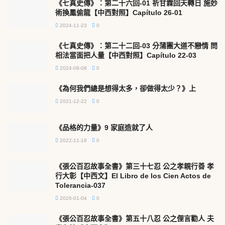
《七真史傳》：第二十六回-01 祈甘霖回天轉日 施妙
術換鳳偷龍【中西對照】Capítulo 26-01
2024-11-23
0
《七真史傳》：第二十二回-03 分蒲團大道不戀情 問
相法當面把人量【中西對照】Capítulo 22-03
2024-08-08
0
《為何我們總是想得太多，卻做得太少？》上
2021-12-22
0
《品格的力量》9 家庭造就了人
2022-11-18
0
《張公百忍故事全書》第三十七忍 公之孝親行善 孝
行大彰【中西文】El Libro de los Cien Actos de
Tolerancia-037
2026-01-04
0
《張公百忍故事全書》第五十八忍 公之俚言勸人 夫