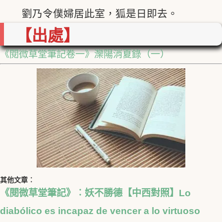
劉乃令僕婦居此室，狐是日即去。
【出處】
《閱微草堂筆記卷一》灤陽消夏錄（一）
其他文章︰
《閱微草堂筆記》︰妖不勝德【中西對照】Lo
diabólico es incapaz de vencer a lo virtuoso