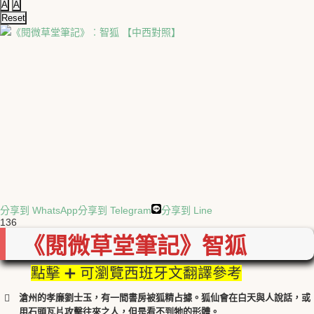
A
A
Reset
分享到 WhatsApp
分享到 Telegram
分享到 Line
136
《閱微草堂筆記》智狐
點擊 ➕ 可瀏覽西班牙文翻譯參考
滄州的孝廉劉士玉，有一間書房被狐精占據。狐仙會在白天與人說話，或
用石頭瓦片攻擊往來之人，但是看不到牠的形體。