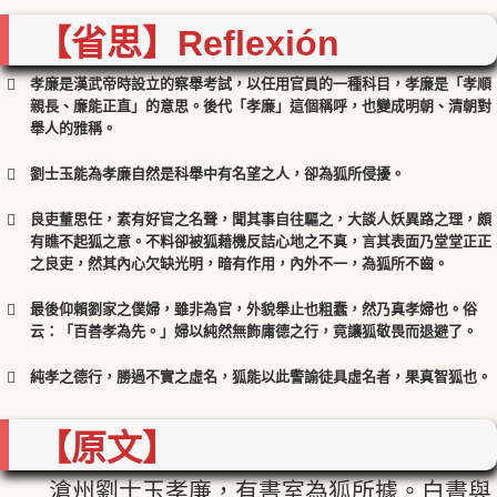
xiaolian
【省思】
Reflexión
孝廉是漢武帝時設立的察舉考試，以任用官員的一種科目，孝廉是「孝順
親長、廉能正直」的意思。後代「孝廉」這個稱呼，也變成明朝、清朝對
舉人的雅稱。
Xiaolian
劉士玉能為孝廉自然是科舉中有名望之人，卻為狐所侵擾。
xiaolian
Xiaolian
良吏董思任，素有好官之名聲，聞其事自往驅之，大談人妖異路之理，頗
有瞧不起狐之意。不料卻被狐藉機反詰心地之不真，言其表面乃堂堂正正
xiaolian
之良吏，然其內心欠缺光明，暗有作用，內外不一，為狐所不齒。
最後仰賴劉家之僕婦，雖非為官，外貌舉止也粗蠢，然乃真孝婦也。俗
xiaolian
云：「百善孝為先。」婦以純然無飾庸德之行，竟讓狐敬畏而退避了。
純孝之德行，勝過不實之虛名，狐能以此警諭徒具虛名者，果真智狐也。
【原文】
滄州劉士玉孝廉，有書室為狐所據。白晝與