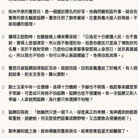
xiaolian
知州平原的董思任，是一個遠近聞名的好官，他偶然聽到這件事，就自告
奮勇的要去驅逐狐精。董思任到了劉孝廉家，在書房裏大談人妖殊途，不
該相擾的道理。
講得正起勁時，忽聽屋樑上傳來聲音說：「公為官十分愛護人民，也不貪
財，算得上是個清官，所以我不敢侵犯你，但是你愛民只是為了博取好的
名聲。至於不貪財受賄，乃是怕日後東窗事發惹禍上身而已，並非真意誠
xiaolian
心，所以我也不怕你，你可以停止高談闊論了，免得自取其辱。」
董思任被狐精說得面紅耳赤，狼狽而逃，回到家裏尷尬了好幾天，有人問
起結果，則支支吾吾，難以應對。
劉士玉家中有一位僕婦，長得十分醜陋，手脚也不俐落，做起事來總是笨
手笨脚，可是却只有她不怕狐精，狐精也從不侵擾她。有一次狐精又和人
爭論，人家就問狐精，為什麼只有僕婦不怕牠？
xiaolian
狐精回答說：「她雖然只是一個下人，卻是真正的孝婦，鬼神遇到她都要
xiaolian
敬重她、廻避她，何況是我們這輩成精野物，又怎麼敢去侵擾她呢？」
劉孝廉知道之後，就命婦搬到書房居住，結果那隻狐當天就離開了。