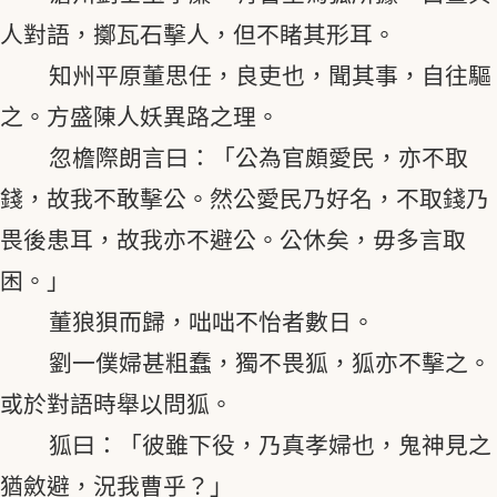
人對語，擲瓦石擊人，但不睹其形耳。
知州平原董思任，良吏也，聞其事，自往驅
之。方盛陳人妖異路之理。
忽檐際朗言曰：「公為官頗愛民，亦不取
錢，故我不敢擊公。然公愛民乃好名，不取錢乃
畏後患耳，故我亦不避公。公休矣，毋多言取
困。」
董狼狽而歸，咄咄不怡者數日。
劉一僕婦甚粗蠢，獨不畏狐，狐亦不擊之。
或於對語時舉以問狐。
狐曰：「彼雖下役，乃真孝婦也，鬼神見之
猶斂避，況我曹乎？」