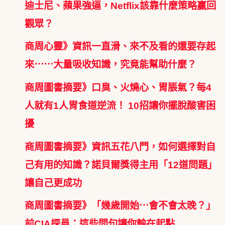
迪士尼、蘋果強逼，Netflix該靠什麼策略贏回
觀眾？
商周心靈》資訊一直滑、來不及看的還要存起
來⋯⋯大量吸收知識，究竟能幫助什麼？
商周圖書摘要》口臭、火燒心、胃脹氣？每4
人就有1人胃食道逆流！ 10招讓你擺脫酸害困
擾
商周圖書摘要》資訊五花八門，如何選擇對自
己有用的知識？諾貝爾獎得主用「12道問題」
讓自己更成功
商周圖書摘要》「幾歲開始⋯會不會太晚？」
前CIA探員：這些問句讓你輸在起點