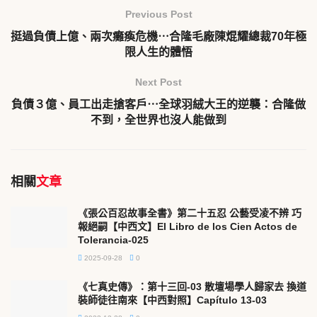
Previous Post
挺過負債上億、兩次癱瘓危機⋯合隆毛廠陳焜耀總裁70年極
限人生的體悟
Next Post
負債３億、員工出走搶客戶⋯全球羽絨大王的逆襲：合隆做
不到，全世界也沒人能做到
相關
文章
《張公百忍故事全書》第二十五忍 公藝受凌不辨 巧
報絕嗣【中西文】El Libro de los Cien Actos de
Tolerancia-025
2025-09-28
0
《七真史傳》：第十三回-03 散壇場學人歸家去 換道
裝師徒往南來【中西對照】Capítulo 13-03