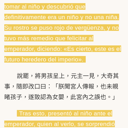
tomar al niño y descubrió que
definitivamente era un niño y no una niña.
Su rostro se puso rojo de vergüenza, y no
tuvo más remedio que felicitar al
emperador, diciendo: «Es cierto, este es el
futuro heredero del imperio».
說罷，將男孩呈上，元主一見，大奇其
事，隨即改口曰：「朕聞宮人傳報，也未親
睹孩子，遂致認為女嬰，此宮內之誤也。」
Tras esto, presentó al niño ante el
emperador, quien al verlo, se sorprendió