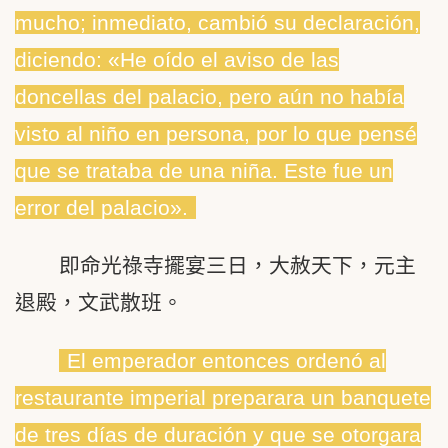
mucho; inmediato, cambió su declaración,
diciendo: «He oído el aviso de las
doncellas del palacio, pero aún no había
visto al niño en persona, por lo que pensé
que se trataba de una niña. Este fue un
error del palacio».
即命光祿寺擺宴三日，大赦天下，元主
退殿，文武散班。
El emperador entonces ordenó al
restaurante imperial preparara un banquete
de tres días de duración y que se otorgara