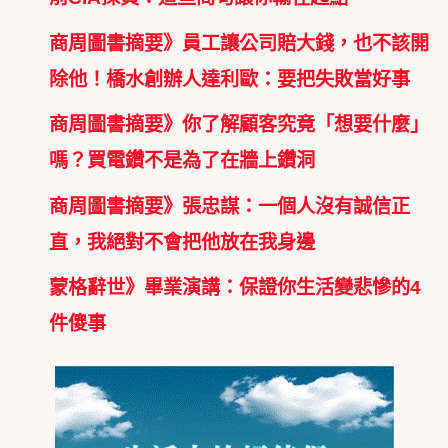
商周圖書摘要》員工讓公司賠大錢，也不該開
除他！橋水創辦人達利歐：要把失敗當好事
商周圖書摘要》你了解顧客究竟「想要什麼」
嗎？買電鑽不是為了在牆上鑽洞
商周圖書摘要》張忠謀：一個人沒有誠信正
直，我絕對不會把他放在我身邊
蒙格辭世》畢業演講：保證你生活變悲慘的4
件傻事