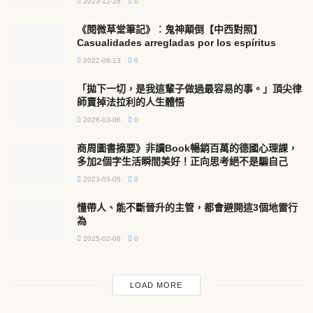
2023-12-28
0
《閱微草堂筆記》︰鬼神顛倒【中西對照】
Casualidades arregladas por los espíritus
2022-08-13
0
「拋下一切，是我這輩子做過最容易的事。」頂尖律
師賣掉法拉利的人生體悟
2026-03-06
0
商周圖書摘要》非讀Book暢銷百萬的德國心理課，
多加2個字生活瞬間美好！正向思考絕不是騙自己
2023-03-05
0
懂帶人、能不斷晉升的主管，都會避開這3個地雷行
為
2025-02-08
0
LOAD MORE