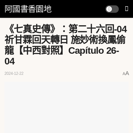
阿國書香園地
《七真史傳》：第二十六回-04
祈甘霖回天轉日 施妙術換鳳偷
龍【中西對照】Capítulo 26-
04
A
2024-12-22
A