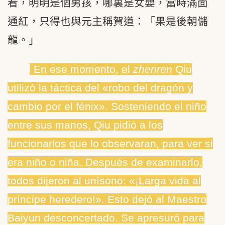
看，明明是個男孩，哪裏是女嬰，當時滿面
通紅，只得也與元主稱賀道：「果是後朝儲
龍。」
En ese momento, el
zhenren
Qiu
utilizó la táctica del «robo del dragón y
cambio por el fénix». Sosteniendo el niño
entre sus manos, Qiu pidió a los
funcionarios que lo observaran, para ver si
era niño o niña. Después de examinarlo,
todos dijeron al unísono: «¡Larga vida al
príncipe heredero!». Esto dejó al Maestro
Baiyun desconcertado. Se apresuró para