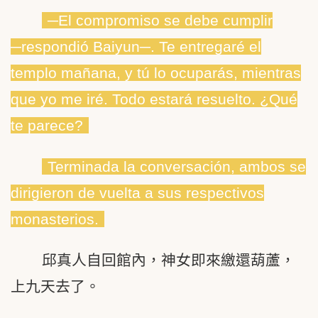
─El compromiso se debe cumplir
─respondió Baiyun─. Te entregaré el
templo mañana, y tú lo ocuparás, mientras
que yo me iré. Todo estará resuelto. ¿Qué
te parece?
Terminada la conversación, ambos se
dirigieron de vuelta a sus respectivos
monasterios.
邱真人自回館內，神女即來繳還葫蘆，
上九天去了。