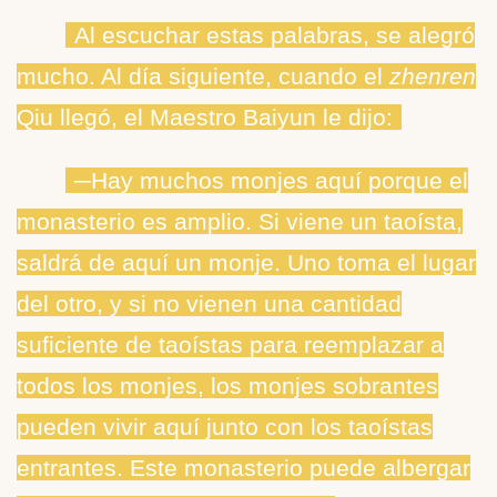
Al escuchar estas palabras, se alegró
mucho. Al día siguiente, cuando el
zhenren
Qiu llegó, el Maestro Baiyun le dijo:
─Hay muchos monjes aquí porque el
monasterio es amplio. Si viene un taoísta,
saldrá de aquí un monje. Uno toma el lugar
del otro, y si no vienen una cantidad
suficiente de taoístas para reemplazar a
todos los monjes, los monjes sobrantes
pueden vivir aquí junto con los taoístas
entrantes. Este monasterio puede albergar