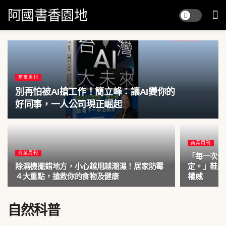
阿國書香園地
商業周刊
別再怕被AI搶工作！簡立峰：讓AI變你的
好同事，一人公司現正崛起
商業周刊
商業周刊
「每一次偉
除濕機擺錯地方，小心越用越潮濕！居家防霉
定。」鞋廠
４大重點，搶救你的食物及健康
權威
自然科普