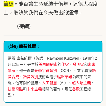
籌碼
。能否讓生命延續十億年，這很大程度
上，取決於我們在今天做出的選擇。
（
待續
）
(註8) 庫茲維爾：
雷蒙·庫茲維爾（英語：Raymond Kurzweil，1948年2
月12日－）是生於
美國
紐約市
的
作家
、
發明家
和
未來
學家
。他一直是
光學字符識別
（OCR）、文字轉換
語
音合成
、
語音識別
技術與電子
鍵盤樂器
領域中的先
驅。他有關於健康、
人工智慧
（AI）、
超人類主義
、
技術奇點
和
未來主義
相關的著作。現任
谷歌
工程總
監。