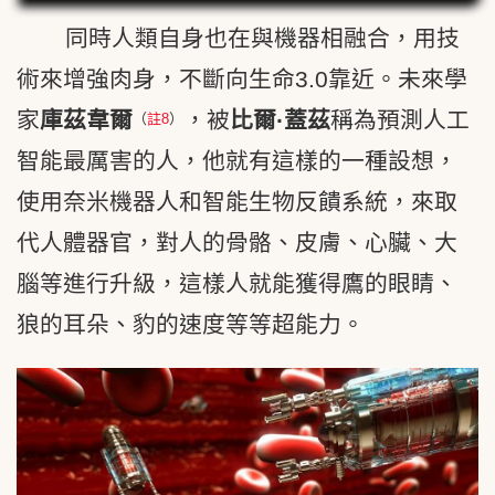
同時人類自身也在與機器相融合，用技
術來增強肉身，不斷向生命3.0靠近。未來學
家
庫茲韋爾
，被
比爾·蓋茲
稱為預測人工
（
註8
）
智能最厲害的人，他就有這樣的一種設想，
使用奈米機器人和智能生物反饋系統，來取
代人體器官，對人的骨骼、皮膚、心臟、大
腦等進行升級，這樣人就能獲得鷹的眼睛、
狼的耳朵、豹的速度等等超能力。