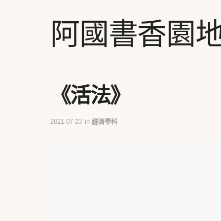
阿國書香園
《活法》
2021-07-23
in
經濟學科