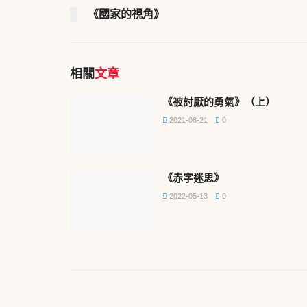
《國家的視角》
相關
文章
《被討厭的勇氣》（上）
2021-08-21
0
《赤字迷思》
2022-05-13
0