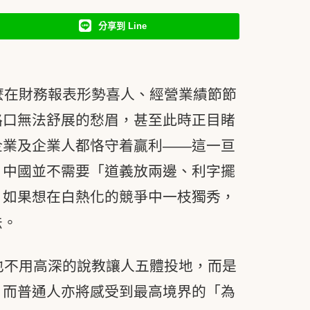
分享到 Line
麼在財務報表形勢喜人、經營業績節節
路口無法舒展的愁眉，甚至此時正目睹
企業及企業人都恪守着贏利——這一亘
？中國並不需要「道義放兩邊、利字擺
；如果想在白熱化的競爭中一枝獨秀，
法。
也不用高深的說教讓人五體投地，而是
，而普通人亦將感受到最高境界的「為