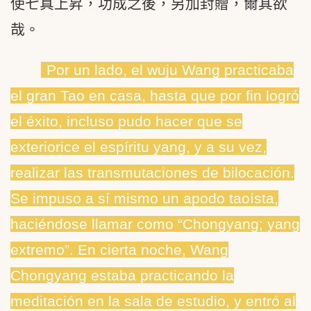
使七真上昇，功成之後，另加封贈，爾其欲
哉。
Por un lado, el wuju Wang practicaba
el gran Tao en casa, hasta que por fin logró
el éxito, incluso pudo hacer que se
exteriorice el espíritu yang, y a su vez,
realizar las transmutaciones de bilocación.
Se impuso a sí mismo un apodo taoísta,
haciéndose llamar como “Chongyang; yang
extremo”. En cierta noche, Wang
Chongyang estaba practicando la
meditación en la sala de estudio, y entró al