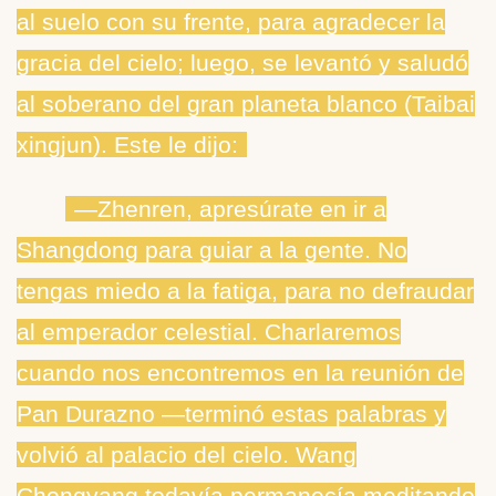
al suelo con su frente, para agradecer la
gracia del cielo; luego, se levantó y saludó
al soberano del gran planeta blanco (Taibai
xingjun). Este le dijo:
―Zhenren, apresúrate en ir a
Shangdong para guiar a la gente. No
tengas miedo a la fatiga, para no defraudar
al emperador celestial. Charlaremos
cuando nos encontremos en la reunión de
Pan Durazno ―terminó estas palabras y
volvió al palacio del cielo. Wang
Chongyang todavía permanecía meditando