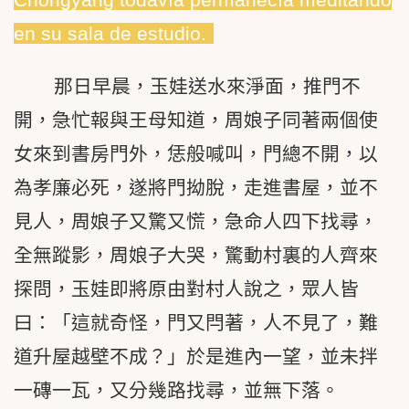
en su sala de estudio.
那日早晨，玉娃送水來淨面，推門不
開，急忙報與王母知道，周娘子同著兩個使
女來到書房門外，恁般喊叫，門總不開，以
為孝廉必死，遂將門拗脫，走進書屋，並不
見人，周娘子又驚又慌，急命人四下找尋，
全無蹤影，周娘子大哭，驚動村裏的人齊來
探問，玉娃即將原由對村人說之，眾人皆
曰：「這就奇怪，門又閂著，人不見了，難
道升屋越壁不成？」於是進內一望，並未拌
一磚一瓦，又分幾路找尋，並無下落。