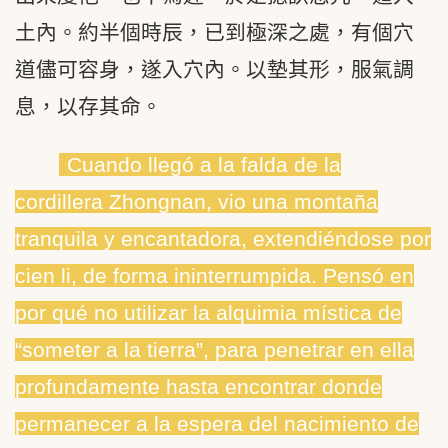
土內。約半個時辰，已到極深之處，有個穴
道儘可容身，遂入穴內。以墊其形，服氣調
息，以存其命。
Cuando llegó a la falda de la
cordillera Zhongnan, vio una montaña
tranquila y encantadora, extendiéndose por
cien li, de forma ininterrumpida. Pensó en
por qué no utilizar la alquimia mística de
“someter a la tierra”, para penetrar en ella
profundamente hasta encontrar donde
permanecer a la espera del nacimiento de