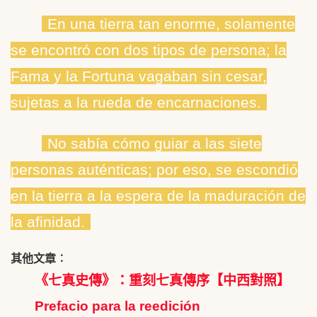
En una tierra tan enorme, solamente
se encontró con dos tipos de persona; la
Fama y la Fortuna vagaban sin cesar,
sujetas a la rueda de encarnaciones.
No sabía cómo guiar a las siete
personas auténticas; por eso, se escondió
en la tierra a la espera de la maduración de
la afinidad.
其他文章︰
《七真史傳》：重刻七真傳序【中西對照】
Prefacio para la reedición