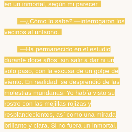
en un inmortal, según mi parecer.
―¿Cómo lo sabe? ―interrogaron los
vecinos al unísono.
―Ha permanecido en el estudio
durante doce años, sin salir a dar ni un
solo paso, con la excusa de un golpe de
viento. En realidad, se desprendió de las
molestias mundanas. Yo había visto su
rostro con las mejillas rojizas y
resplandecientes, así como una mirada
brillante y clara. Si no fuera un inmortal,