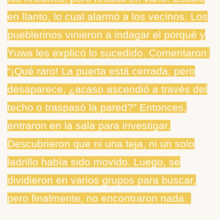
en llanto, lo cual alarmó a los vecinos. Los
pueblerinos vinieron a indagar el porqué y
Yuwa les explicó lo sucedido. Comentaron:
“¡Qué raro! La puerta está cerrada, pero
desaparece, ¿acaso ascendió a través del
techo o traspasó la pared?” Entonces,
entraron en la sala para investigar.
Descubrieron que ni una teja, ni un solo
ladrillo había sido movido. Luego, se
dividieron en varios grupos para buscar,
pero finalmente, no encontraron nada.