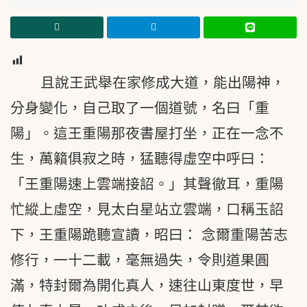
3
且說王武舉在家修成大道，能出陽神，
分身變化，自己取了一個道號，名曰「重
陽」。這王重陽那夜書屋打坐，正在一念不
生，萬籟俱寂之時，猛聽得虛空中呼曰：
「王重陽速上雲端接詔。」其聲徹耳，重陽
忙縱上虛空，見太白星站立雲端，口稱玉詔
下，王重陽跪聽宣讀，昭曰： 念爾重陽苦志
修行，一十二載，毫無過失，令則道果圓
滿，特封爾為開化真人，速往山東度世，早