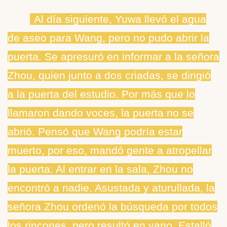
Al día siguiente, Yuwa llevó el agua
de aseo para Wang, pero no pudo abrir la
puerta. Se apresuró en informar a la señora
Zhou, quien junto a dos criadas, se dirigió
a la puerta del estudio. Por más que lo
llamaron dando voces, la puerta no se
abrió. Pensó que Wang podría estar
muerto, por eso, mandó gente a atropellar
la puerta. Al entrar en la sala, Zhou no
encontró a nadie. Asustada y aturullada, la
señora Zhou ordenó la búsqueda por todos
los rincones, pero resultó en vano. Estalló