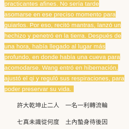
practicantes afines. No sería tarde
asomarse en ese preciso momento para
guiarlos. Por eso, recitó mantras, lanzó un
hechizo y penetró en la tierra. Después de
una hora, había llegado al lugar más
profundo, en donde había una cueva para
acomodarse. Wang entró en hibernación,
ajustó el qi y reguló sus respiraciones, para
poder preservar su vida.
許大乾坤止二人 一名一利轉流輪
七真未識從何度 土內蟄身待後因