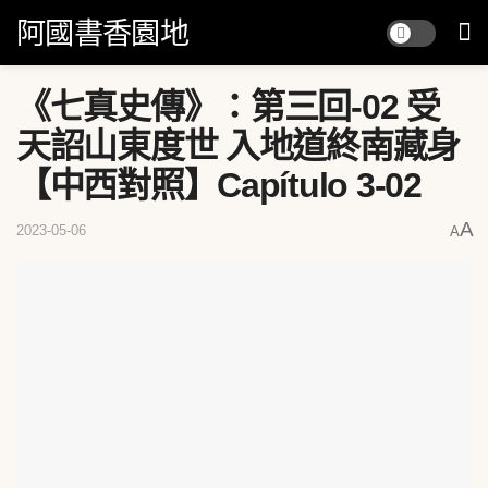
阿國書香園地
《七真史傳》：第三回-02 受
天詔山東度世 入地道終南藏身
【中西對照】Capítulo 3-02
A
2023-05-06
A