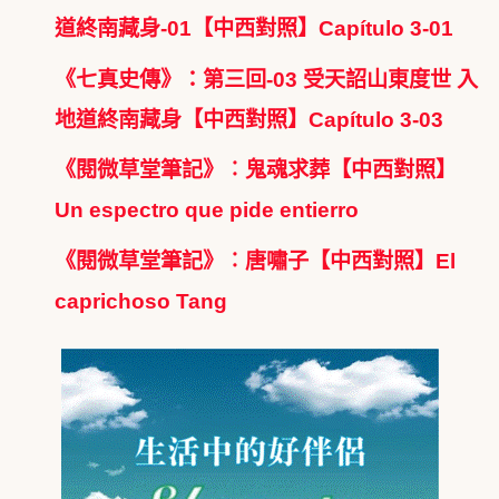
道終南藏身-01【中西對照】Capítulo 3-01
《七真史傳》：第三回-03 受天詔山東度世 入
地道終南藏身【中西對照】Capítulo 3-03
《閱微草堂筆記》︰鬼魂求葬【中西對照】
Un espectro que pide entierro
《閱微草堂筆記》︰唐嘯子【中西對照】El
caprichoso Tang