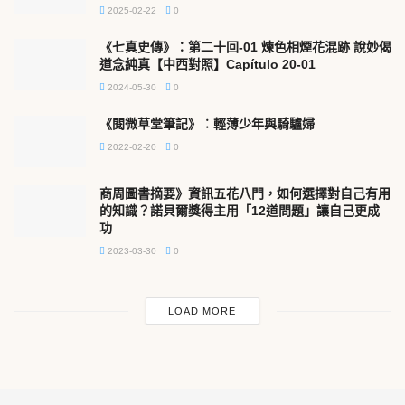
2025-02-22
0
《七真史傳》：第二十回-01 煉色相煙花混跡 說妙偈
道念純真【中西對照】Capítulo 20-01
2024-05-30
0
《閱微草堂筆記》︰輕薄少年與騎驢婦
2022-02-20
0
商周圖書摘要》資訊五花八門，如何選擇對自己有用
的知識？諾貝爾獎得主用「12道問題」讓自己更成
功
2023-03-30
0
LOAD MORE