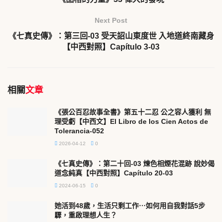
Next Post
《七真史傳》：第三回-03 受天詔山東度世 入地道終南藏身
【中西對照】Capítulo 3-03
相關
文章
《張公百忍故事全書》第五十二忍 公之容人獲利 無
理受虧【中西文】El Libro de los Cien Actos de
Tolerancia-052
2026-04-12
0
《七真史傳》：第二十回-03 煉色相煙花混跡 說妙偈
道念純真【中西對照】Capítulo 20-03
2024-06-15
0
她活到48歲，生活只剩工作⋯如何用自我對話5步
驟，重啟理想人生？