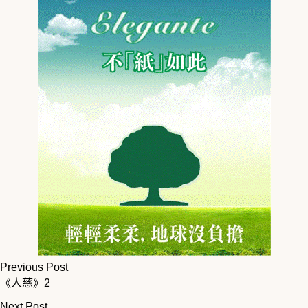
Previous Post
《人慈》2
Next Post