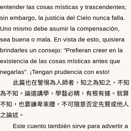
entender las cosas místicas y trascendentes;
sin embargo, la justicia del Cielo nunca falla.
Uno mismo debe asumir la compensación,
sea buena o mala. En vista de esto, quisiera
brindarles un consejo: “Prefieran creer en la
existencia de las cosas místicas antes que
negarlas”. ¡Tengan prudencia con esto!
此篇也在警惕為人師者，知之為知之，不知
為不知。論道講學，學藝必精，有根有據。就算
不知，也要謙卑束腰，不可隨意否定先賢或他人
之論述。
Este cuento también sirve para advertir a