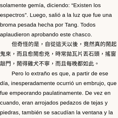
solamente gemía, diciendo: “Existen los
espectros”. Luego, salió a la luz que fue una
broma pesada hecha por Tang. Todos
aplaudieron aprobando este chasco.
但奇怪的是，自從這天以後，竟然真的鬧起
鬼來，而且愈鬧愈兇，時常拋瓦片丟石頭，搖窗
敲門，鬧得雞犬不寧，而且每晚都如此。
Pero lo extraño es que, a partir de ese
día, inesperadamente ocurrió un embrujo, que
fue empeorando paulatinamente. De vez en
cuando, eran arrojados pedazos de tejas y
piedras, también se sacudían la ventana y la