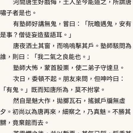
河間唐生好戲侮，土人至今能道之，所謂唐
嘯子者是也。
有塾師好講無鬼，嘗曰：「阮瞻遇鬼，安有
是事？僧徒妄造蜚語耳。」
唐夜洒土其窗，而嗚嗚擊其戶。塾師駭問為
誰，則曰：「我二氣之良能也。」
塾師大怖，蒙首股栗，使二弟子守達旦。
次日，委頓不起。朋友來問，但呻吟曰：
「有鬼。」既而知唐所為，莫不拊掌。
然自是魅大作，拋擲瓦石，搖撼戶牖無虛
夕。初尚以為唐再來，細察之，乃真魅。不勝其
嬲，竟棄館而去。