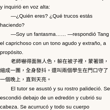
y inquirió en voz alta:
―¿Quién eres? ¿Qué trucos estás
haciendo?
―Soy un fantasma…… ―respondió Tang
el caprichoso con un tono agudo y extraño, a
propósito.
老師嚇得面無人色，躲在被子裡，蒙著頭，
縮成一團，全身發抖。還叫兩個學生在門口守了
一個晚上，直到天亮。
El tutor se asustó y su rostro palideció. Se
escondió debajo de un edredón y cubrió su
cabeza. Se acurrucó y todo su cuerpo