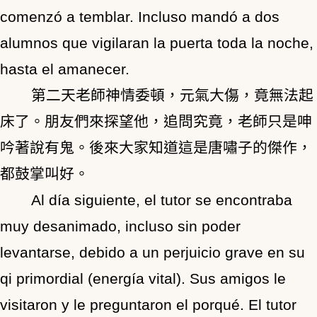
comenzó a temblar. Incluso mandó a dos
alumnos que vigilaran la puerta toda la noche,
hasta el amanecer.
第二天老師神情委頓，元氣大傷，竟無法起
床了。朋友們來探望他，追問究竟，老師只是呻
吟著說有鬼。後來大家知道這是唐嘯子的傑作，
都鼓掌叫好。
Al día siguiente, el tutor se encontraba
muy desanimado, incluso sin poder
levantarse, debido a un perjuicio grave en su
qi primordial (energía vital). Sus amigos le
visitaron y le preguntaron el porqué. El tutor