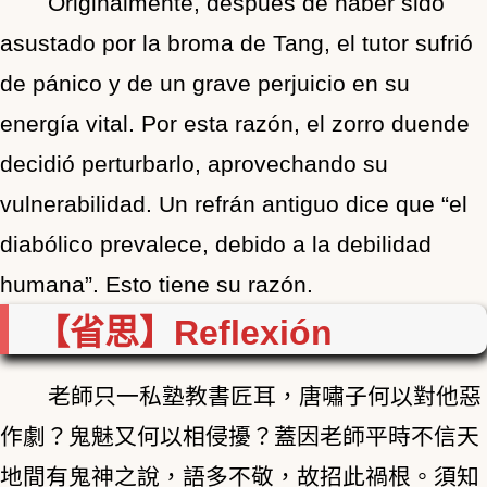
Originalmente, después de haber sido
asustado por la broma de Tang, el tutor sufrió
de pánico y de un grave perjuicio en su
energía vital. Por esta razón, el zorro duende
decidió perturbarlo, aprovechando su
vulnerabilidad. Un refrán antiguo dice que “el
diabólico prevalece, debido a la debilidad
humana”. Esto tiene su razón.
【省思】Reflexión
老師只一私塾教書匠耳，唐嘯子何以對他惡
作劇？鬼魅又何以相侵擾？蓋因老師平時不信天
地間有鬼神之說，語多不敬，故招此禍根。須知