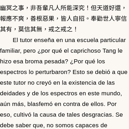
幽冥之事，非吾輩凡人所能深究！但天道好還，
報應不爽，善根惡果，皆人自招。奉勸世人寧信
其有，莫信其無，戒之戒之！
El tutor enseña en una escuela particular
familiar, pero ¿por qué el caprichoso Tang le
hizo esa broma pesada? ¿Por qué los
espectros lo perturbaron? Esto se debió a que
este tutor no creyó en la existencia de las
deidades y de los espectros en este mundo,
aún más, blasfemó en contra de ellos. Por
eso, cultivó la causa de tales desgracias. Se
debe saber que, no somos capaces de