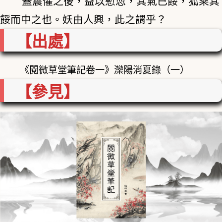
蓋震懼之後，益以慙恧，其氣已餒，狐乘其
餒而中之也。妖由人興，此之謂乎？
【出處】
《閱微草堂筆記卷一》灤陽消夏錄（一）
【參見】