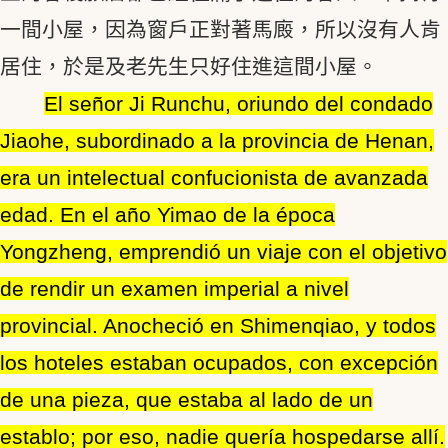
一間小屋，因為窗戶正對著馬廄，所以沒有人肯
居住，於是及老先生只好住進這間小屋。
El señor Ji Runchu, oriundo del condado
Jiaohe, subordinado a la provincia de Henan,
era un intelectual confucionista de avanzada
edad. En el año Yimao de la época
Yongzheng, emprendió un viaje con el objetivo
de rendir un examen imperial a nivel
provincial. Anocheció en Shimenqiao, y todos
los hoteles estaban ocupados, con excepción
de una pieza, que estaba al lado de un
establo; por eso, nadie quería hospedarse allí.