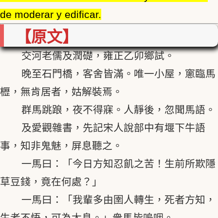
de moderar y edificar.
【原文】
交河老儒及潤礎，雍正乙卯鄉試。
晚至石門橋，客舍皆滿。唯一小屋，窻臨馬
櫪，無肯居者，姑解裝焉。
群馬跳踉，夜不得寐。人靜後，忽聞馬語。
及愛觀雜書，先記宋人說部中有堰下牛語
事，知非鬼魅，屏息聽之。
一馬曰：「今日方知忍飢之苦！生前所欺隱
草豆錢，竟在何處？」
一馬曰：「我輩多由圉人轉生，死者方知，
生者不悟，可為太息。」衆馬皆嗚咽。