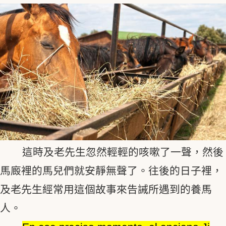
這時及老先生忽然輕輕的咳嗽了一聲，然後
馬廄裡的馬兒們就安靜無聲了。往後的日子裡，
及老先生經常用這個故事來告誡所遇到的養馬
人。