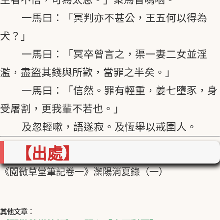
一馬曰：「冥判亦不甚公，王五何以得為
犬？」
一馬曰：「冥卒曾言之，渠一妻二女並淫
濫，盡盜其錢與所歡，當罪之半矣。」
一馬曰：「信然。罪有輕重，姜七墮豕，身
受屠割，更我輩不若也。」
及忽輕嗽，語遂寂。及恆舉以戒圉人。
【出處】
《閱微草堂筆記卷一》灤陽消夏錄（一）
其他文章︰