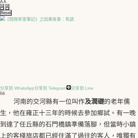
A
A
A
A
Reset
分享到 WhatsApp
分享到 Telegram
分享到 Line
56
河南的交河縣有一位叫作
及潤礎
的老年儒
生，他在雍正十三年的時候去參加鄉試。有一晚
到達了任丘縣的石門橋鎮準備落腳，但當時小鎮
上的客棧旅店都已經住滿了過往的客人，唯獨有