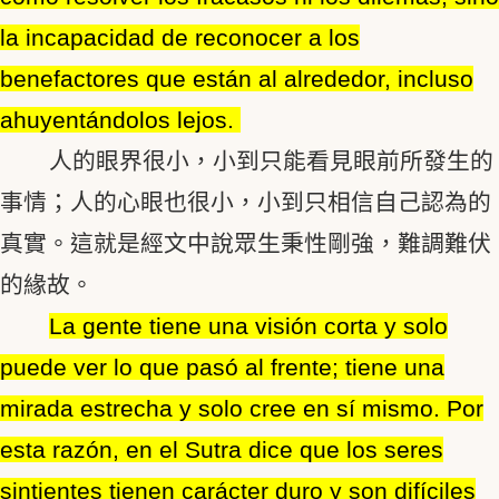
la incapacidad de reconocer a los
benefactores que están al alrededor, incluso
ahuyentándolos lejos.
人的眼界很小，小到只能看見眼前所發生的
事情；人的心眼也很小，小到只相信自己認為的
真實。這就是經文中說眾生秉性剛強，難調難伏
的緣故。
La gente tiene una visión corta y solo
puede ver lo que pasó al frente; tiene una
mirada estrecha y solo cree en sí mismo. Por
esta razón, en el Sutra dice que los seres
sintientes tienen carácter duro y son difíciles