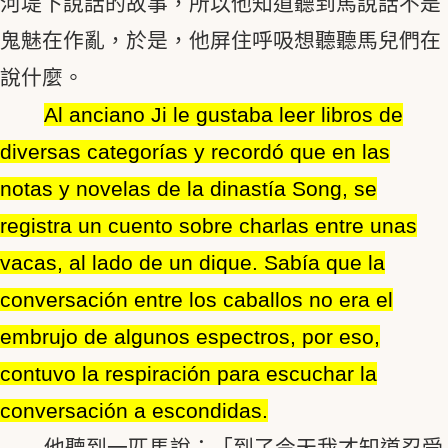
河堤下說話的故事，所以他知道聽到馬說話不是
鬼魅在作亂，於是，他屏住呼吸想聽聽馬兒們在
說什麼。
Al anciano Ji le gustaba leer libros de
diversas categorías y recordó que en las
notas y novelas de la dinastía Song, se
registra un cuento sobre charlas entre unas
vacas, al lado de un dique. Sabía que la
conversación entre los caballos no era el
embrujo de algunos espectros, por eso,
contuvo la respiración para escuchar la
conversación a escondidas.
他聽到一匹馬說：「到了今天我才知道忍受