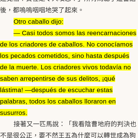
後，都嗚嗚咽咽地哭了起來。
Otro caballo dijo:
― Casi todos somos las reencarnaciones
de los criadores de caballos. No conocíamos
los pecados cometidos, sino hasta después
de la muerte. Los criadores vivos todavía no
saben arrepentirse de sus delitos, ¡qué
lástima! ―después de escuchar estas
palabras, todos los caballos lloraron en
susurros.
接著又一匹馬說：「我看陰曹地府的判決也
不是很公正，要不然王五為什麼可以轉世成為狗