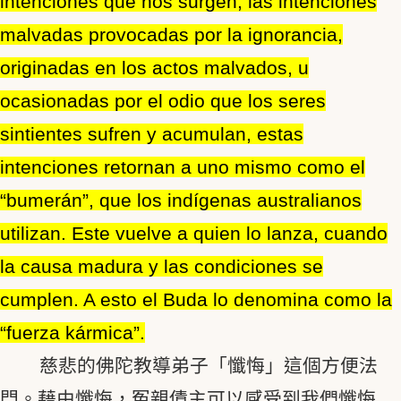
intenciones que nos surgen, las intenciones
malvadas provocadas por la ignorancia,
originadas en los actos malvados, u
ocasionadas por el odio que los seres
sintientes sufren y acumulan, estas
intenciones retornan a uno mismo como el
“bumerán”, que los indígenas australianos
utilizan. Este vuelve a quien lo lanza, cuando
la causa madura y las condiciones se
cumplen. A esto el Buda lo denomina como la
“fuerza kármica”.
慈悲的佛陀教導弟子「懺悔」這個方便法
門。藉由懺悔，冤親債主可以感受到我們懺悔