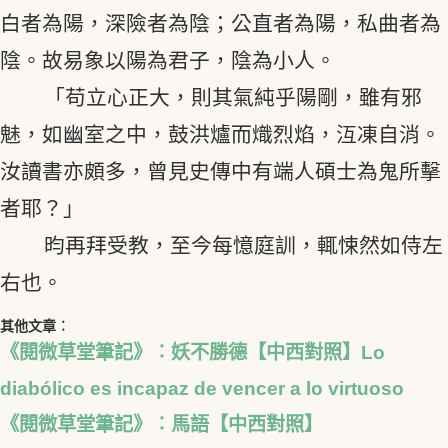
白者為陽，深險者為陰；公直者為陽，私曲者為
陰。故易象以陽為君子，陰為小人。
「苟立心正大，則其氣純乎陽剛，雖有邪
魅，如幽室之中，鼓洪爐而熾烈焰，沍凍自消。
汝讀書亦頗多，曾見史傳中有端人碩士為鬼所擊
者耶？」
昀再拜受教，至今每憶庭訓，輒悚然如侍左
右也。
其他文章︰
《閱微草堂筆記》︰妖不勝德【中西對照】Lo
diabólico es incapaz de vencer a lo virtuoso
《閱微草堂筆記》︰馬語【中西對照】