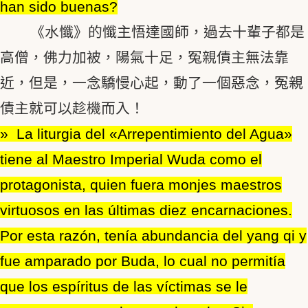
han sido buenas?
《水懺》的懺主悟達國師，過去十輩子都是
高僧，佛力加被，陽氣十足，冤親債主無法靠
近，但是，一念驕慢心起，動了一個惡念，冤親
債主就可以趁機而入！
» La liturgia del «Arrepentimiento del Agua»
tiene al Maestro Imperial Wuda como el
protagonista, quien fuera monjes maestros
virtuosos en las últimas diez encarnaciones.
Por esta razón, tenía abundancia del yang qi y
fue amparado por Buda, lo cual no permitía
que los espíritus de las víctimas se le