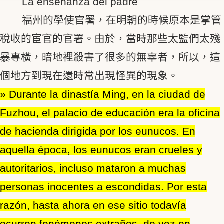
La enseñanza del padre
福州的學使官署，在明朝的時候原本是掌管
稅收的宦官的官署。由於，當時那些太監們太殘
暴專橫，暗地裡殺害了很多的無辜者，所以，這
個地方到現在還時常出現怪異的現象。
» Durante la dinastía Ming, en la ciudad de
Fuzhou, el palacio de educación era la oficina
de hacienda dirigida por los eunucos. En
aquella época, los eunucos eran crueles y
autoritarios, incluso mataron a muchas
personas inocentes a escondidas. Por esta
razón, hasta ahora en ese sitio todavía
ocurren fenómenos extraños, de vez en