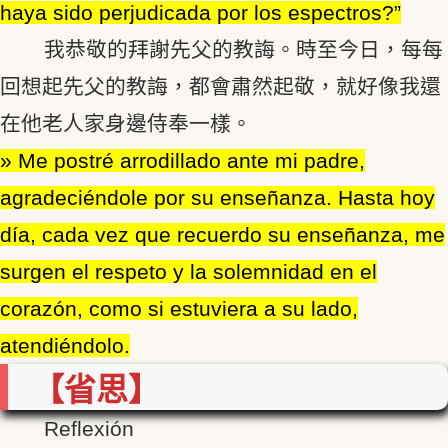
haya sido perjudicada por los espectros?”
我恭敬的拜謝先父的教誨。時至今日，每每
回想起先父的教誨，都會肅然起敬，就好像我還
在他老人家身邊侍奉一樣。
» Me postré arrodillado ante mi padre,
agradeciéndole por su enseñanza. Hasta hoy
día, cada vez que recuerdo su enseñanza, me
surgen el respeto y la solemnidad en el
corazón, como si estuviera a su lado,
atendiéndolo.
【省思】
Reflexión