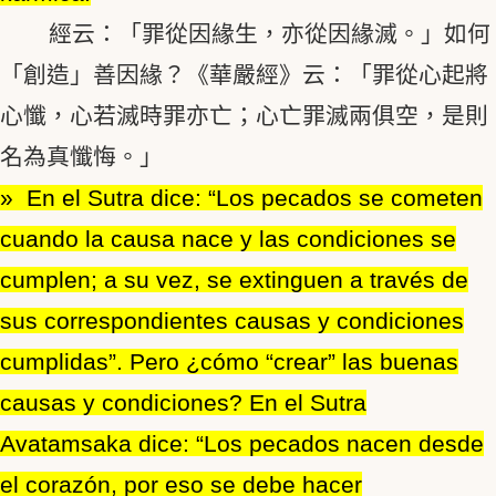
經云：「罪從因緣生，亦從因緣滅。」如何
「創造」善因緣？《華嚴經》云：「罪從心起將
心懺，心若滅時罪亦亡；心亡罪滅兩俱空，是則
名為真懺悔。」
» En el Sutra dice: “Los pecados se cometen
cuando la causa nace y las condiciones se
cumplen; a su vez, se extinguen a través de
sus correspondientes causas y condiciones
cumplidas”. Pero ¿cómo “crear” las buenas
causas y condiciones? En el Sutra
Avatamsaka dice: “Los pecados nacen desde
el corazón, por eso se debe hacer