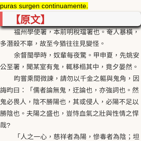
puras surgen continuamente.
【原文】
福州學使署，本前明稅璫署也。奄人暴橫，
多潛殺不辜，故至今猶往往見變怪。
余督閩學時，奴輩每夜驚。甲申夏，先姚安
公至署，聞某室有鬼，輒移榻其中，竟夕晏然。
昀嘗乘間微諫，請勿以千金之軀與鬼角，因
誨昀曰：「儒者論無鬼，迂論也，亦強詞也。然
鬼必畏人，陰不勝陽也，其或侵人，必陽不足以
勝陰也。夫陽之盛也，豈恃血氣之壯與性情之悍
哉?
「人之一心，慈祥者為陽，慘毒者為陰；坦