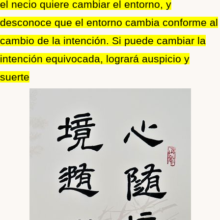
el necio quiere cambiar el entorno, y
desconoce que el entorno cambia conforme al
cambio de la intención. Si puede cambiar la
intención equivocada, logrará auspicio y
suerte