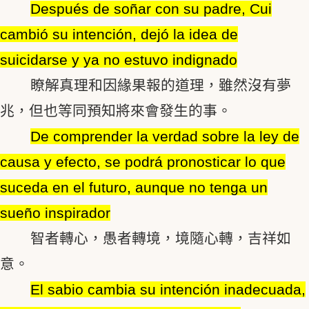
Después de soñar con su padre, Cui
cambió su intención, dejó la idea de
suicidarse y ya no estuvo indignado
瞭解真理和因緣果報的道理，雖然沒有夢
兆，但也等同預知將來會發生的事。
De comprender la verdad sobre la ley de
causa y efecto, se podrá pronosticar lo que
suceda en el futuro, aunque no tenga un
sueño inspirador
智者轉心，愚者轉境，境隨心轉，吉祥如
意。
El sabio cambia su intención inadecuada,