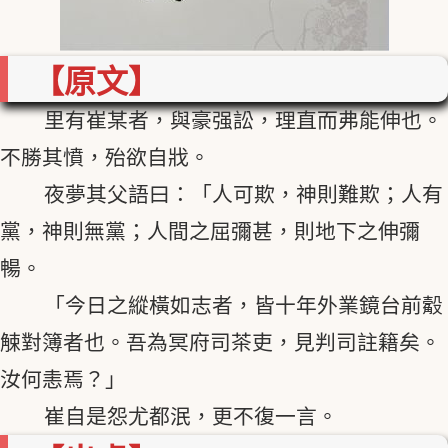
【原文】
里有崔某者，與豪强訟，理直而弗能伸也。
不勝其憤，殆欲自戕。
夜夢其父語曰：「人可欺，神則難欺；人有
黨，神則無黨；人間之屈彌甚，則地下之伸彌
暢。
「今日之縱橫如志者，皆十年外業鏡台前觳
觫對簿者也。吾為冥府司茶吏，見判司註籍矣。
汝何恚焉？」
崔自是怨尤都泯，更不復一言。