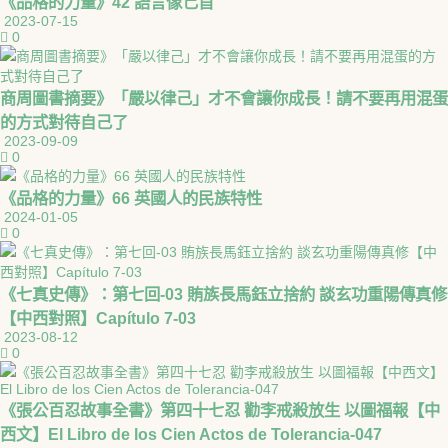
《品格的力量》42 語言像匕首
2023-07-15
0
商周圖書摘要》「嚴以律己」才不會讓你成長！請不要再用混蛋
的方式對待自己了
2023-09-09
0
《品格的力量》66 英國人的民族特性
2024-01-05
0
《七真史傳》：第七回-03 賄族長馬鈺立捨約 談玄功重陽傳真修
【中西對照】Capítulo 7-03
2023-08-12
0
《張公百忍故事全書》第四十七忍 勸李戒殺放生 以圖福報【中
西文】El Libro de los Cien Actos de Tolerancia-047