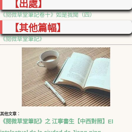
【出處】
《閱微草堂筆記卷十》如是我聞（四）
【其他篇幅】
《閱微草堂筆記》
其他文章︰
《閱微草堂筆記》之 江寧書生【中西對照】El