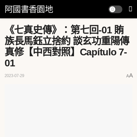
阿國書香園地
《七真史傳》：第七回-01 賄
族長馬鈺立捨約 談玄功重陽傳
真修【中西對照】Capítulo 7-
01
A
2023-07-29
A