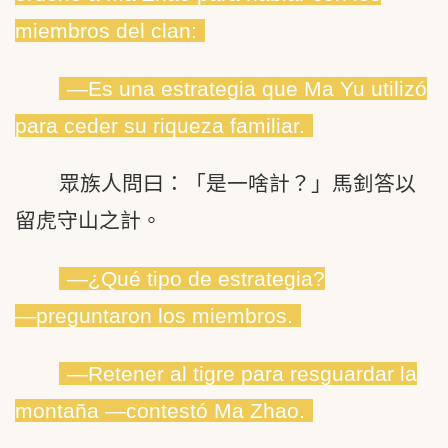
miembros del clan:
―Es una estrategia que Ma Yu utilizó
para ceder su riqueza familiar.
眾族人問曰：「是一啥計？」馬釗答以
留虎守山之計。
―¿Qué tipo de estrategia?
―preguntaron los miembros.
―Retener al tigre para resguardar la
montaña ―contestó Ma Zhao.