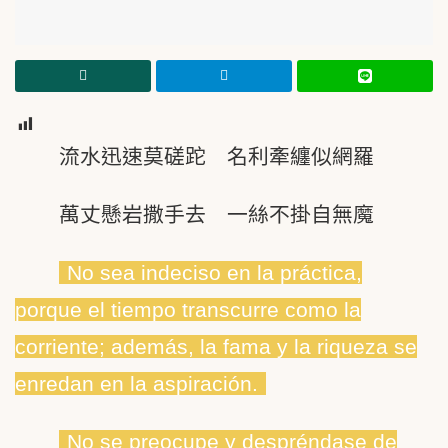
7
流水迅速莫磋跎 名利牽纏似網羅
萬丈懸岩撒手去 一絲不掛自無魔
No sea indeciso en la práctica,
porque el tiempo transcurre como la
corriente; además, la fama y la riqueza se
enredan en la aspiración.
No se preocupe y despréndase de