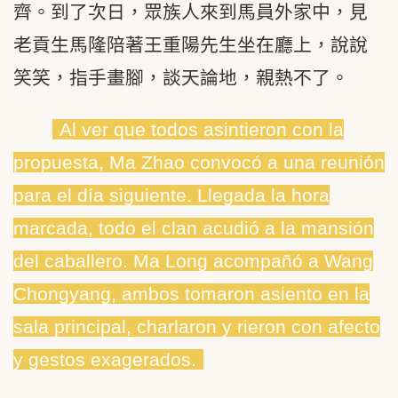
齊。到了次日，眾族人來到馬員外家中，見
老貢生馬隆陪著王重陽先生坐在廳上，說說
笑笑，指手畫腳，談天論地，親熱不了。
Al ver que todos asintieron con la
propuesta, Ma Zhao convocó a una reunión
para el día siguiente. Llegada la hora
marcada, todo el clan acudió a la mansión
del caballero. Ma Long acompañó a Wang
Chongyang, ambos tomaron asiento en la
sala principal, charlaron y rieron con afecto
y gestos exagerados.