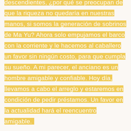
descendientes, ¿por qué se preocupan de
que la riqueza no quedaría en nuestras
manos, si somos la generación de sobrinos
de Ma Yu? Ahora solo empujamos el barco
con la corriente y le hacemos al caballero
un favor sin ningún costo, para que cumpla
su sueño. A mi parecer, el anciano es un
hombre amigable y confiable. Hoy día,
llevamos a cabo el arreglo y estaremos en
condición de pedir préstamos. Un favor en
la actualidad hará el reencuentro
amigable.