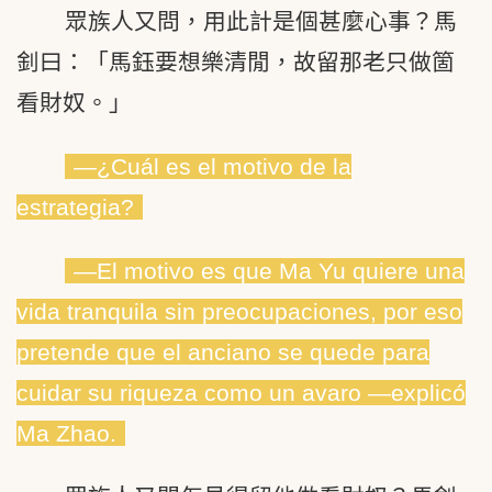
眾族人又問，用此計是個甚麼心事？馬
釗曰：「馬鈺要想樂清閒，故留那老只做箇
看財奴。」
―¿Cuál es el motivo de la
estrategia?
―El motivo es que Ma Yu quiere una
vida tranquila sin preocupaciones, por eso
pretende que el anciano se quede para
cuidar su riqueza como un avaro ―explicó
Ma Zhao.