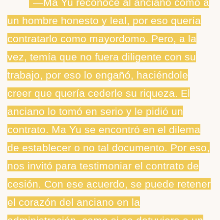
―Ma Yu reconoce al anciano como a
un hombre honesto y leal, por eso quería
contratarlo como mayordomo. Pero, a la
vez, temía que no fuera diligente con su
trabajo, por eso lo engañó, haciéndole
creer que quería cederle su riqueza. El
anciano lo tomó en serio y le pidió un
contrato. Ma Yu se encontró en el dilema
de establecer o no tal documento. Por eso,
nos invitó para testimoniar el contrato de
cesión. Con ese acuerdo, se puede retener
el corazón del anciano en la