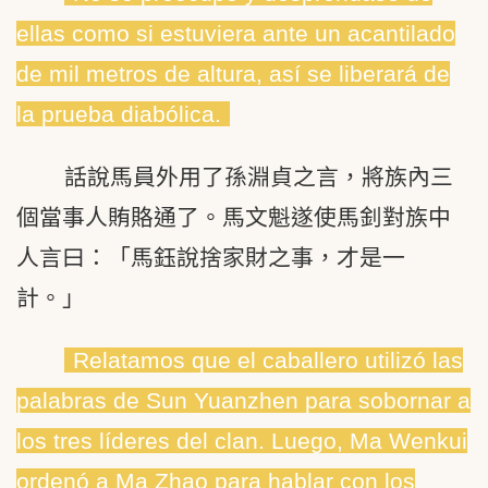
ellas como si estuviera ante un acantilado
de mil metros de altura, así se liberará de
la prueba diabólica.
話說馬員外用了孫淵貞之言，將族內三
個當事人賄賂通了。馬文魁遂使馬釗對族中
人言曰：「馬鈺說捨家財之事，才是一
計。」
Relatamos que el caballero utilizó las
palabras de Sun Yuanzhen para sobornar a
los tres líderes del clan. Luego, Ma Wenkui
ordenó a Ma Zhao para hablar con los