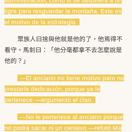
administración, como si se detuviera a un
tigre para resguardar la montaña. Este es
el motivo de la estrategia.
眾族人曰捨與他就是他的了，他焉得不
看守。馬釗曰：「他分毫都拿不去怎麼說是
他的？」
―El anciano no tiene motivo para no
prestarle dedicación, porque ya le
pertenece ―argumentó el clan.
―No le pertenece al anciano porque
no podrá sacar ni un centavo ―refutó Ma