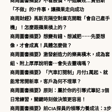
商周圖書摘要》不看股價、不追績效…賈伯斯
「不做」的7件事，讓蘋果走向成功
商周財經》馬斯克隔空對庫克開戰「會自己產手
機」！怎麼跟蘋果槓上的？
商周圖書摘要》想變有錢、想減肥⋯⋯先要想
像，才會成真！具體怎麼做？
商周圖書摘要》激發創造力的樂高積木，成為套
組、附上厚厚說明書⋯會失去靈魂嗎？
商周圖書摘要》「汽車訂閱制」月付1萬起、就
能常常開新車，客戶為何不埋單？
商周圖書摘要》原則：屬於你的引導式筆記 3個
日常練習，關鍵時刻做決策更容易！
商周圖書摘要》前CIA探員的領導力養成法：3步