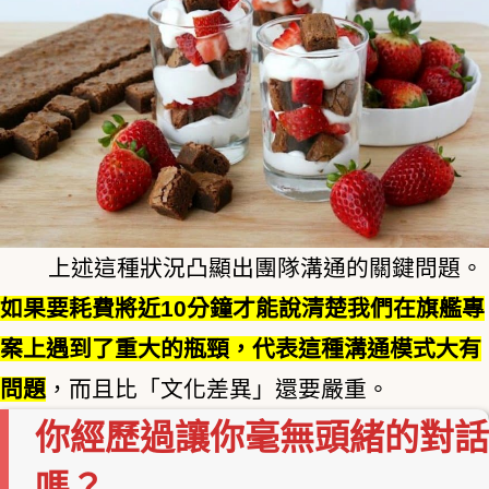
上述這種狀況凸顯出團隊溝通的關鍵問題。
如果要耗費將近10分鐘才能說清楚我們在旗艦專
案上遇到了重大的瓶頸，代表這種溝通模式大有
問題
，而且比「文化差異」還要嚴重。
你經歷過讓你毫無頭緒的對話
嗎？