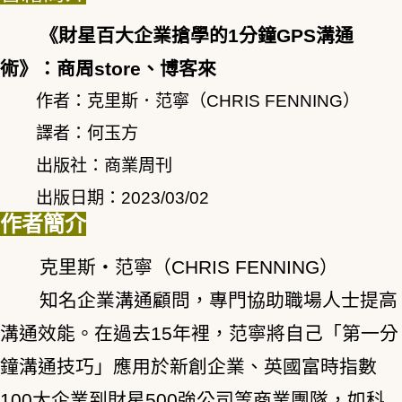
《財星百大企業搶學的1分鐘GPS溝通
術》：
商周store
、
博客來
作者：克里斯．范寧（CHRIS FENNING）
譯者：何玉方
出版社：商業周刊
出版日期：2023/03/02
作者簡介
克里斯・范寧（CHRIS FENNING）
知名企業溝通顧問，專門協助職場人士提高
溝通效能。在過去15年裡，范寧將自己「第一分
鐘溝通技巧」應用於新創企業、英國富時指數
100大企業到財星500強公司等商業團隊，如科