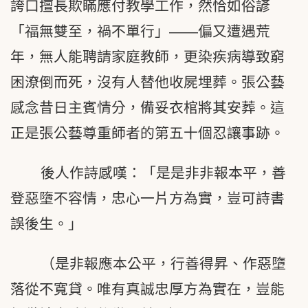
誇口擅長欺瞞應付教學工作，然恰如俗諺
「福無雙至，禍不單行」——偏又遭遇荒
年，無人能聘請家庭教師，更染疾病導致窮
困潦倒而死，沒有人替他收屍埋葬。張公藝
感念昔日主賓情分，備妥衣棺將其安葬。這
正是張公藝尊重師者的第五十個忍讓事跡。
後人作詩感嘆：「是是非非報本平，善
登惡墮不容情，忠心一片方為實，豈可詩書
誤後生。」
（是非報應本公平，行善得昇、作惡墮
落從不寬貸。唯有真誠忠厚方為實在，豈能