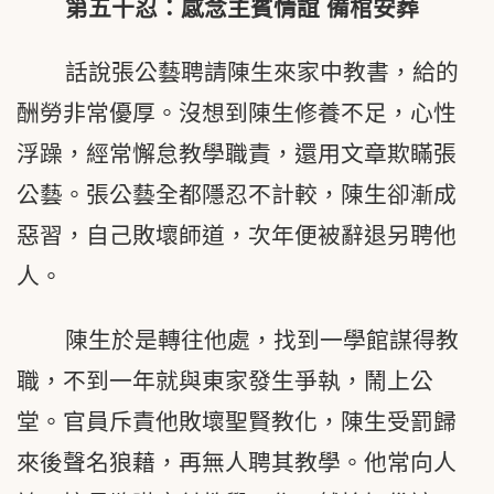
第五十忍：感念主賓情誼 備棺安葬
話說張公藝聘請陳生來家中教書，給的
酬勞非常優厚。沒想到陳生修養不足，心性
浮躁，經常懈怠教學職責，還用文章欺瞞張
公藝。張公藝全都隱忍不計較，陳生卻漸成
惡習，自己敗壞師道，次年便被辭退另聘他
人。
陳生於是轉往他處，找到一學館謀得教
職，不到一年就與東家發生爭執，鬧上公
堂。官員斥責他敗壞聖賢教化，陳生受罰歸
來後聲名狼藉，再無人聘其教學。他常向人