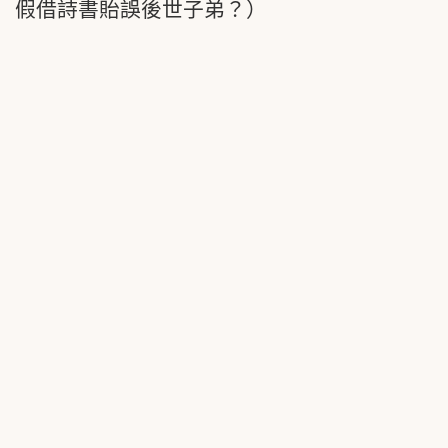
假借詩書貽誤後世子弟？）