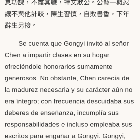
怠功課，不盡其職，持文欺公。公藝一概忍
讓不與他計較，陳生習慣，自敗書香，下年
辭生另接。
Se cuenta que Gongyi invitó al señor
Chen a impartir clases en su hogar,
ofreciéndole honorarios sumamente
generosos. No obstante, Chen carecía de
la madurez necesaria y su carácter aún no
era íntegro; con frecuencia descuidaba sus
deberes de enseñanza, incumplía sus
responsabilidades e incluso empleaba sus
escritos para engañar a Gongyi. Gongyi,