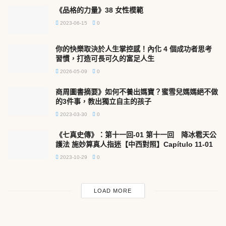
《品格的力量》38 女性模範
2023-06-15
0
你的快樂取決於人生掌控感！內化 4 個成功者思考
習慣，打造可長可久的富足人生
2026-05-09
0
商周圖書摘要》如何不養出媽寶？蜜雪兒媽媽絕不做
的3件事，教出獨立自主的孩子
2023-03-30
0
《七真史傳》：第十一回-01 第十一回 降冰雹天公
護法 施妙算真人指迷【中西對照】Capítulo 11-01
2023-10-29
0
LOAD MORE