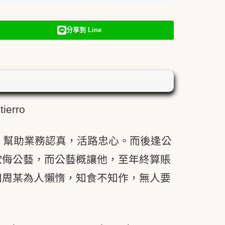
分享到 Line
tierro
，幫助業務認真，活路忠心。而後逢公
欺侮公藝，而公藝概讓他，至年終算賬
知周某為人懶惰，知食不知作，無人要