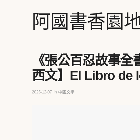
阿國書香園
《張公百忍故事全書
西文】El Libro de lo
2025-12-07
in
中國文學