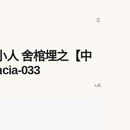
小人 舍棺埋之【中
cia-033
A
A