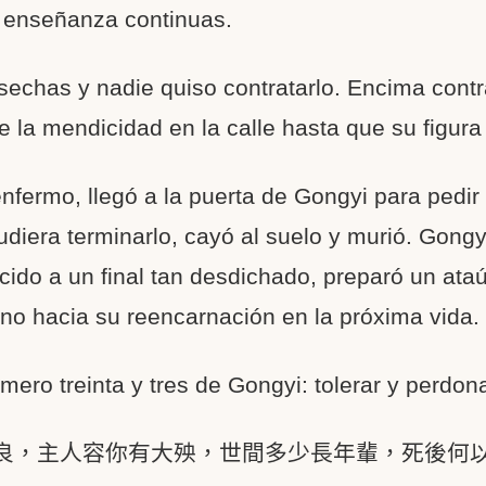
y enseñanza continuas.
sechas y nadie quiso contratarlo. Encima cont
e la mendicidad en la calle hasta que su figur
nfermo, llegó a la puerta de Gongyi para pedir 
udiera terminarlo, cayó al suelo y murió. Gong
do a un final tan desdichado, preparó un ataú
ino hacia su reencarnación en la próxima vida.
mero treinta y tres de Gongyi: tolerar y perdon
良，主人容你有大殃，世間多少長年輩，死後何