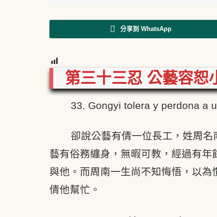
分享到 WhatsApp
34
第三十三忍 公藝容恕
33. Gongyi tolera y perdona a 
卻說公藝有倩一位長工，姓周名
藝有俗務纏身，無暇可教，經過有年
與他。而周南一生尚不知悔悟，以為
倩他幫忙。