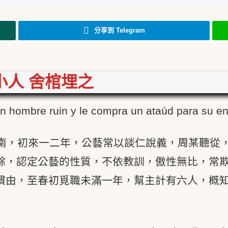
分享到 Telegram
小人 舍棺埋之
un hombre ruin y le compra un ataúd para su en
南，初來一二年，公藝常以談仁說義，周某聽從
餘，認定公藝的性質，不依教訓，傲性無比，常
慣由，至春初覓職未滿一年，幫主計有六人，概