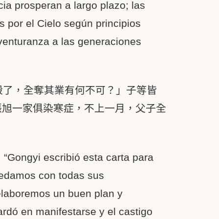
cia prosperan a largo plazo; las
 por el Cielo según principios
aventuranza a las generaciones
殺了，全奪其業有何不可？」子等皆
張旭一家俱染寒症，不上一月，父子全
: “Gongyi escribió esta carta para
uedamos con todas sus
elaboremos un buen plan y
rdó en manifestarse y el castigo