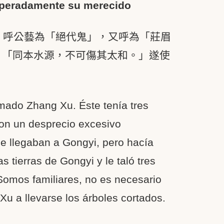
esperadamente su merecido
，呼公藝為「絕代鬼」，又呼為「莊眉
：「同本水源，不可傷其太和。」遂使
amado Zhang Xu. Éste tenía tres
con un desprecio excesivo
le llegaban a Gongyi, pero hacía
tierras de Gongyi y le taló tres
 “Somos familiares, no es necesario
u a llevarse los árboles cortados.