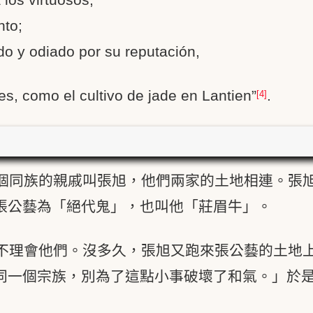
nto;
o y odiado por su reputación,
s, como el cultivo de jade en Lantien”
.
[4]
個同族的親戚叫張旭，他們兩家的土地相連。張
張公藝為「絕代鬼」，也叫他「莊眉牛」。
不理會他們。沒多久，張旭又跑來張公藝的土地
同一個宗族，別為了這點小事破壞了和氣。」於