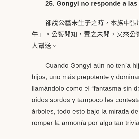
25. Gongyi no responde a las
卻說公藝未生子之時，本族中張
牛」。公藝聞知，置之未聞，又來公
人幫送。
Cuando Gongyi aún no tenía hijo
hijos, uno más prepotente y domina
llamándolo como el “fantasma sin d
oídos sordos y tampoco les contesta
árboles, todo esto bajo la mirada de
romper la armonía por algo tan triv