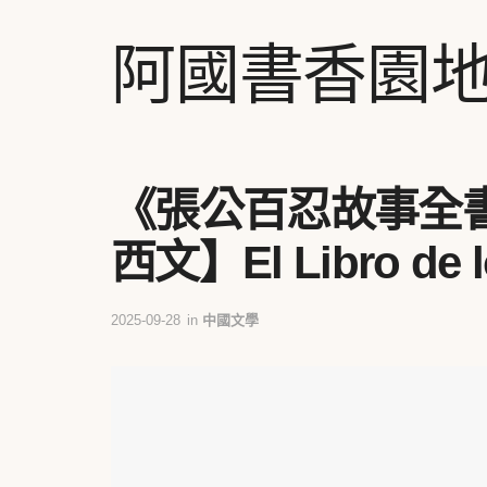
阿國書香園
《張公百忍故事全書
西文】El Libro de lo
2025-09-28
in
中國文學