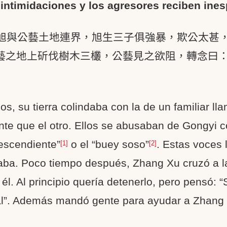
 intimidaciones y los agresores reciben in
旭與公藝土地連界，旭生三子俱強暴，欺公太甚
藝之地上斫伐樹木三欉，公藝見之欲阻，轉念曰
s, su tierra colindaba con la de un familiar ll
nte que el otro. Ellos se abusaban de Gongyi 
escendiente”
o el “buey soso”
. Estas voces 
[1]
[2]
ba. Poco tiempo después, Zhang Xu cruzó a las 
 él. Al principio quería detenerlo, pero pensó:
ial”. Además mandó gente para ayudar a Zhang X