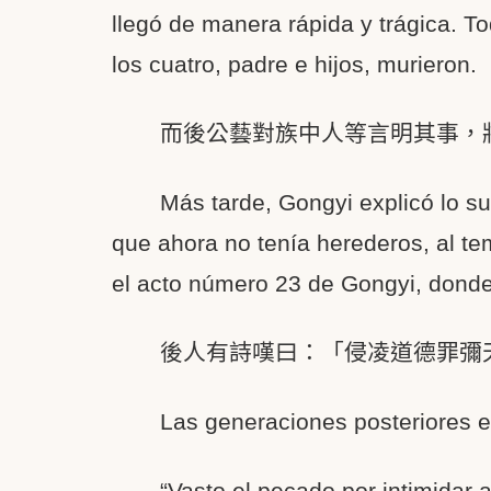
llegó de manera rápida y trágica. 
los cuatro, padre e hijos, murieron.
而後公藝對族中人等言明其事，
Más tarde, Gongyi explicó lo su
que ahora no tenía herederos, al te
el acto número 23 de Gongyi, donde 
後人有詩嘆曰：「侵凌道德罪彌
Las generaciones posteriores 
“Vasto el pecado por intimidar a