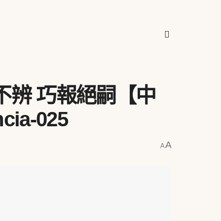
不辨 巧報絕嗣【中
cia-025
A
A