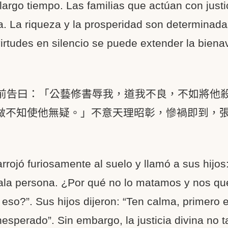
largo tiempo. Las familias que actúan con justi
a. La riqueza y la prosperidad son determinadas
irtudes en silencio se puede extender la bien
前告曰：「公藝修書辱我，道我不良，不如將他
做不知使他無疑。」不意天理昭彰，慘禍即到，
arrojó furiosamente al suelo y llamó a sus hijos
ala persona. ¿Por qué no lo matamos y nos q
so?”. Sus hijos dijeron: “Ten calma, primero 
erado”. Sin embargo, la justicia divina no ta