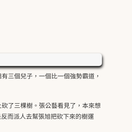
旭有三個兒子，一個比一個強勢霸道，
上砍了三棵樹。張公藝看見了，本來想
是反而派人去幫張旭把砍下來的樹運