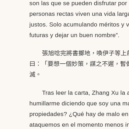
son las que se pueden disfrutar por 
personas rectas viven una vida larg
justos. Solo acumulando méritos y v
futuras y dejar un buen nombre”.
張旭唸完將書擲地，喚伊子等上
曰：「要想一個妙策，謀之不遲，暫
滅。
Tras leer la carta, Zhang Xu la 
humillarme diciendo que soy una m
propiedades? ¿Qué hay de malo en e
ataquemos en el momento menos inesp