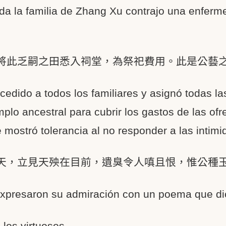
Toda la familia de Zhang Xu contrajo una enfe
將此乏嗣之田悉入祠堂，為祭祀費用。此是公藝
cedido a todos los familiares y asignó todas las
mplo ancestral para cubrir los gastos de las of
mostró tolerancia al no responder a las intimi
天，立見天殃在目前，遺臭令人嗔且恨，惟公種
expresaron su admiración con un poema que di
 los virtuosos,