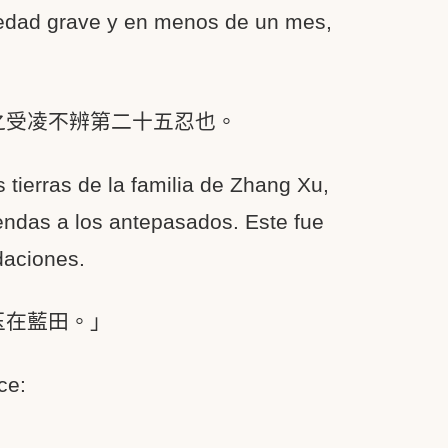
rmedad grave y en menos de un mes,
之受凌不辨第二十五忍也。
 tierras de la familia de Zhang Xu,
rendas a los antepasados. Este fue
daciones.
玉在藍田。」
ce: