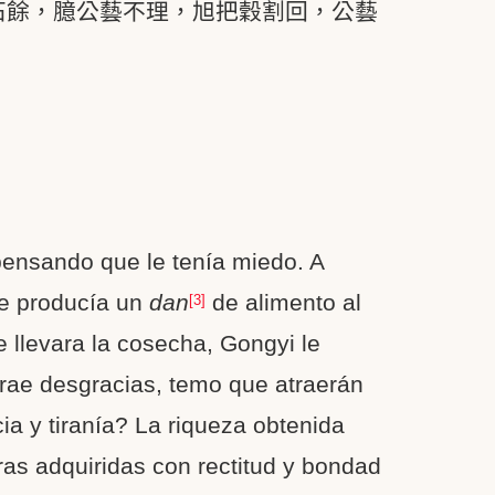
石餘，臆公藝不理，旭把穀割回，公藝
ensando que le tenía miedo. A
ue producía un
dan
de alimento al
[3]
llevara la cosecha, Gongyi le
 trae desgracias, temo que atraerán
a y tiranía? La riqueza obtenida
erras adquiridas con rectitud y bondad