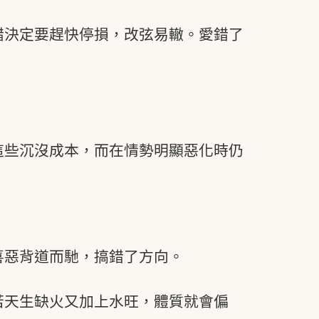
錯決定要趕快停損，改弦易轍。愛錯了
這些沉沒成本，而在情勢明顯惡化時仍
喜惡背道而馳，搞錯了方向。
若天生缺火又加上水旺，體質就會偏