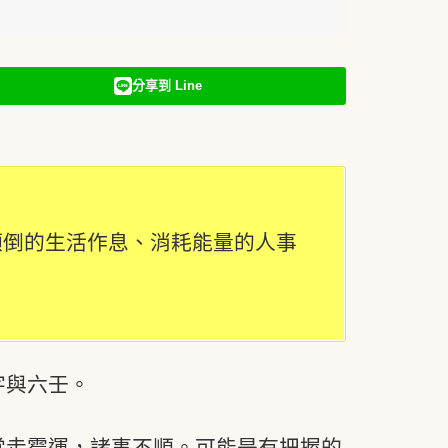
分享到 Line
顛倒的生活作息、消耗能量的人事
字與六壬。
常走霉運，諸事不順。可能是有把握的