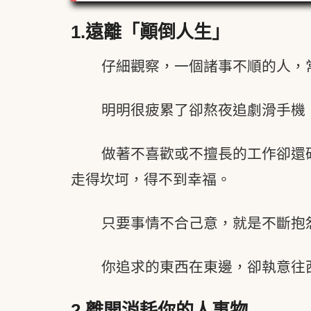
1.
遠離「顚倒人生」
仔細觀察，一個諸事不順的人，
明明很疲累了卻熬夜追劇滑手機
做著不喜歡或不擅長的工作卻還
走得坎坷，得不到幸福。
只要事情不合己意，就是不斷抱
你追求的東西在東邊，卻執意往
2.
離開消耗你的人事物