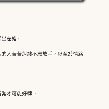
頻出差錯。
合的人苦苦糾纏不願放手，以至於情路
。
運勢才可能好轉。