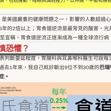
慣，包括運動、睡眠與減輕壓力。以伸展、平衡和療
 damage）是美國嚴重的健康問題之一，影響的人
95年的2倍以上；胃食道逆流是最常見的酸害。
甚至宣稱，胃食道逆流正逐漸成為一種全球流行病
慎恐懼？
表判斷蔓延程度。胃腸科與耳鼻喉科醫生可說每
去1年來，我自己就診斷出9位不到30歲的
巴瑞特
症。