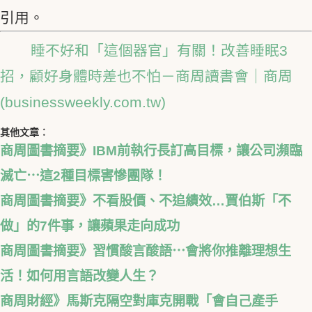
引用。
睡不好和「這個器官」有關！改善睡眠3
招，顧好身體時差也不怕－商周讀書會｜商周
(businessweekly.com.tw)
其他文章︰
商周圖書摘要》IBM前執行長訂高目標，讓公司瀕臨
滅亡⋯這2種目標害慘團隊！
商周圖書摘要》不看股價、不追績效…賈伯斯「不
做」的7件事，讓蘋果走向成功
商周圖書摘要》習慣酸言酸語⋯會將你推離理想生
活！如何用言語改變人生？
商周財經》馬斯克隔空對庫克開戰「會自己產手