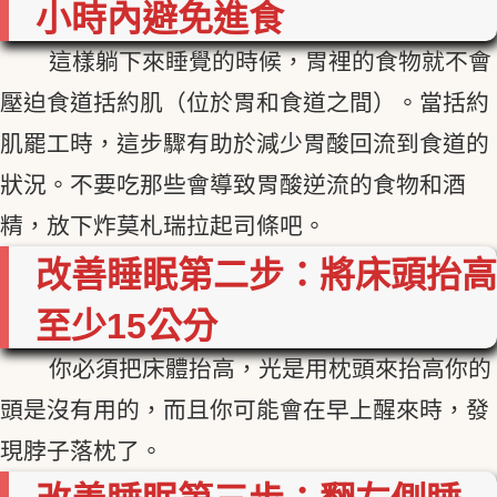
小時內避免進食
這樣躺下來睡覺的時候，胃裡的食物就不會
壓迫食道括約肌（位於胃和食道之間）。當括約
肌罷工時，這步驟有助於減少胃酸回流到食道的
狀況。不要吃那些會導致胃酸逆流的食物和酒
精，放下炸莫札瑞拉起司條吧。
改善睡眠第二步：將床頭抬高
至少15公分
你必須把床體抬高，光是用枕頭來抬高你的
頭是沒有用的，而且你可能會在早上醒來時，發
現脖子落枕了。