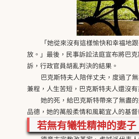
「她從來沒有這樣愉快和幸福地跟
放。」最後，民事訴訟法庭宣布將巴克
訴，行政官員胡亂判決的結果。
巴克斯特夫人陪伴丈夫，度過了無
兼程，人生苦短，巴克斯特夫人還沒有
她的死，給巴克斯特帶來了無盡的
品德，她的萬般柔情和風範宜人的基督
若無有犧牲精神的妻子，