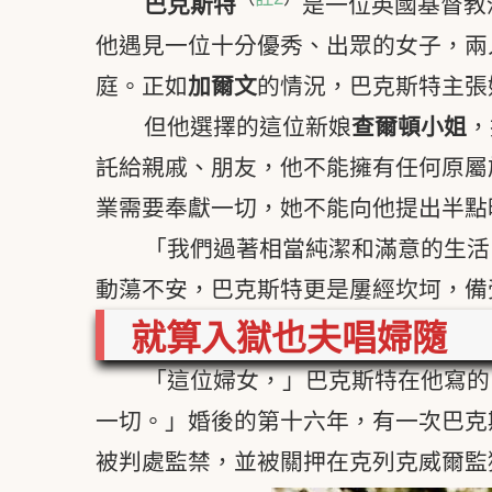
巴克斯特
是一位英國基督教
他遇見一位十分優秀、出眾的女子，兩
庭。正如
加爾文
的情況，巴克斯特主張
但他選擇的這位新娘
查爾頓小姐
，
託給親戚、朋友，他不能擁有任何原屬
業需要奉獻一切，她不能向他提出半點
「我們過著相當純潔和滿意的生活
動蕩不安，巴克斯特更是屢經坎坷，備
就算入獄也夫唱婦隨
「這位婦女，」巴克斯特在他寫的
一切。」婚後的第十六年，有一次巴克
被判處監禁，並被關押在克列克威爾監