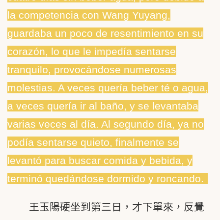
la competencia con Wang Yuyang,
guardaba un poco de resentimiento en su
corazón, lo que le impedía sentarse
tranquilo, provocándose numerosas
molestias. A veces quería beber té o agua,
a veces quería ir al baño, y se levantaba
varias veces al día. Al segundo día, ya no
podía sentarse quieto, finalmente se
levantó para buscar comida y bebida, y
terminó quedándose dormido y roncando.
王玉陽硬坐到第三日，才下單來，反覺