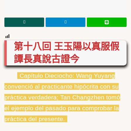
9
第十八回 王玉陽以真服假
譚長真說古證今
Capítulo Dieciocho: Wang Yuyang
convenció al practicante hipócrita con su
práctica verdadera; Tan Changzhen tomó
el ejemplo del pasado para comprobar la
práctica del presente.