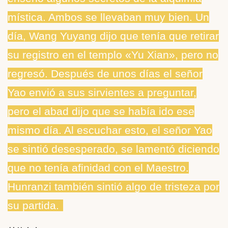
mística. Ambos se llevaban muy bien. Un
día, Wang Yuyang dijo que tenía que retirar
su registro en el templo «Yu Xian», pero no
regresó. Después de unos días el señor
Yao envió a sus sirvientes a preguntar,
pero el abad dijo que se había ido ese
mismo día. Al escuchar esto, el señor Yao
se sintió desesperado, se lamentó diciendo
que no tenía afinidad con el Maestro.
Hunranzi también sintió algo de tristeza por
su partida.