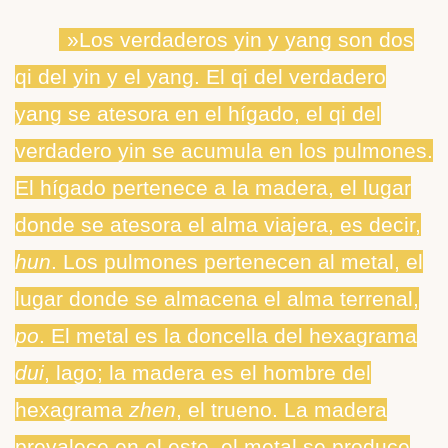
»Los verdaderos yin y yang son dos
qi del yin y el yang. El qi del verdadero
yang se atesora en el hígado, el qi del
verdadero yin se acumula en los pulmones.
El hígado pertenece a la madera, el lugar
donde se atesora el alma viajera, es decir,
hun
. Los pulmones pertenecen al metal, el
lugar donde se almacena el alma terrenal,
po
. El metal es la doncella del hexagrama
dui
, lago; la madera es el hombre del
hexagrama
zhen
, el trueno. La madera
prevalece en el este, el metal se produce