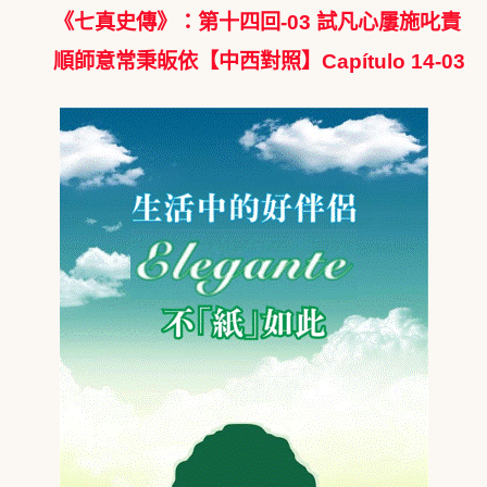
《七真史傳》：第十四回-03 試凡心屢施叱責
順師意常秉皈依【中西對照】Capítulo 14-03