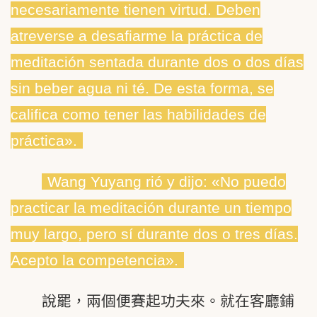
necesariamente tienen virtud. Deben
atreverse a desafiarme la práctica de
meditación sentada durante dos o dos días
sin beber agua ni té. De esta forma, se
califica como tener las habilidades de
práctica».
Wang Yuyang rió y dijo: «No puedo
practicar la meditación durante un tiempo
muy largo, pero sí durante dos o tres días.
Acepto la competencia».
說罷，兩個便賽起功夫來。就在客廳鋪