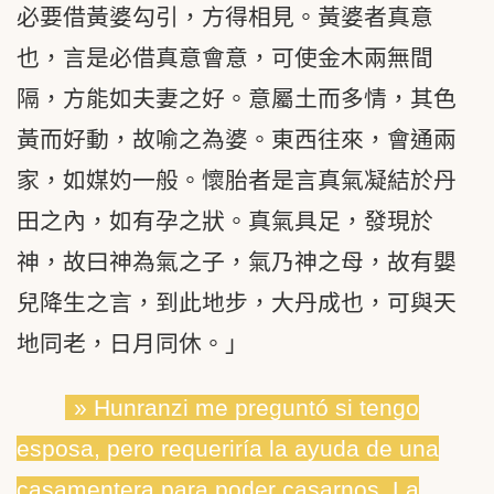
必要借黃婆勾引，方得相見。黃婆者真意
也，言是必借真意會意，可使金木兩無間
隔，方能如夫妻之好。意屬土而多情，其色
黃而好動，故喻之為婆。東西往來，會通兩
家，如媒妁一般。懷胎者是言真氣凝結於丹
田之內，如有孕之狀。真氣具足，發現於
神，故曰神為氣之子，氣乃神之母，故有嬰
兒降生之言，到此地步，大丹成也，可與天
地同老，日月同休。」
» Hunranzi me preguntó si tengo
esposa, pero requeriría la ayuda de una
casamentera para poder casarnos. La