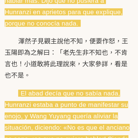
hablar más. Dijo que no pusiera a
Hunranzi en aprietos para que explique,
porque no conocía nada.
渾然子見觀主說他不知，便要作怒，王
玉陽即為之解曰：「老先生非不知也，不肯
言也！小道敢將此理說來，大家參詳，看是
也不是。
El abad decía que no sabía nada,
Hunranzi estaba a punto de manifestar su
enojo, y Wang Yuyang quería aliviar la
situación, diciendo: «No es que el anciano