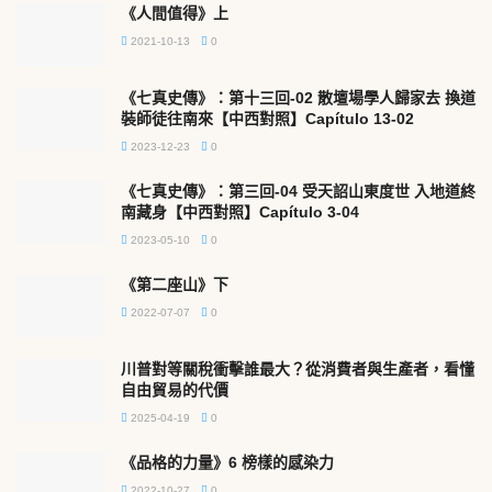
《人間值得》上
2021-10-13
0
《七真史傳》：第十三回-02 散壇場學人歸家去 換道
裝師徒往南來【中西對照】Capítulo 13-02
2023-12-23
0
《七真史傳》：第三回-04 受天詔山東度世 入地道終
南藏身【中西對照】Capítulo 3-04
2023-05-10
0
《第二座山》下
2022-07-07
0
川普對等關稅衝擊誰最大？從消費者與生產者，看懂
自由貿易的代價
2025-04-19
0
《品格的力量》6 榜樣的感染力
2022-10-27
0