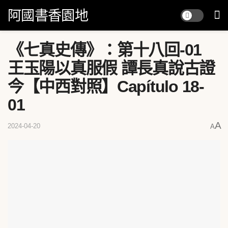
阿國書香園地
《七真史傳》：第十八回-01
王玉陽以真服假 譚長真說古證
今【中西對照】Capítulo 18-
01
A
2024-04-20
A