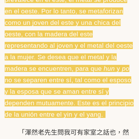
en el oeste. Por lo tanto, se metaforizan
como un joven del este y una chica del
oeste, con la madera del este
representando al joven y el metal del oeste
a la mujer. Se desea que el metal y la
madera se encuentren, para que
hun
y
po
no se separen entre sí, tal como el esposo
y la esposa que se aman entre sí y
dependen mutuamente. Este es el principio
de la unión entre el yin y el yang.
「渾然老先生問我可有家室之話也，然