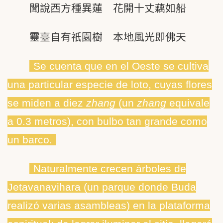
聞說西方種異蓮 花開十丈藕如船
靈臺自有祇園樹 本地風光即佛天
Se cuenta que en el Oeste se cultiva
una particular especie de loto, cuyas flores
se miden a diez
zhang
(un
zhang
equivale
a 0.3 metros), con bulbo tan grande como
un barco.
Naturalmente crecen árboles de
Jetavanavihara (un parque donde Buda
realizó varias asambleas) en la plataforma