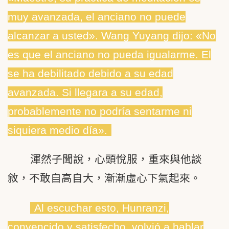
muy avanzada, el anciano no puede
alcanzar a usted». Wang Yuyang dijo: «No
es que el anciano no pueda igualarme. El
se ha debilitado debido a su edad
avanzada. Si llegara a su edad,
probablemente no podría sentarme ni
siquiera medio día».
渾然子聞說，心頭悅服，重來與他談
敘，不敢自高自大，漸漸虛心下氣起來。
Al escuchar esto, Hunranzi,
convencido y satisfecho, volvió a hablar