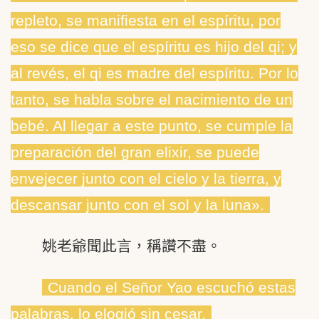
repleto, se manifiesta en el espíritu, por
eso se dice que el espíritu es hijo del qi; y
al revés, el qi es madre del espíritu. Por lo
tanto, se habla sobre el nacimiento de un
bebé. Al llegar a este punto, se cumple la
preparación del gran elixir, se puede
envejecer junto con el cielo y la tierra, y
descansar junto con el sol y la luna».
姚老爺聞此言，稱讚不盡。
Cuando el Señor Yao escuchó estas
palabras, lo elogió sin cesar.