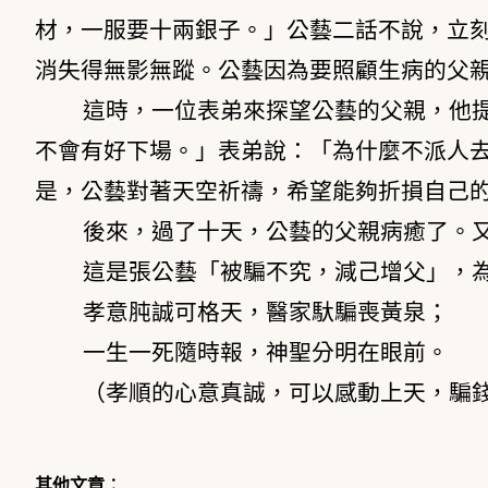
材，一服要十兩銀子。」公藝二話不說，立
消失得無影無蹤。公藝因為要照顧生病的父
這時，一位表弟來探望公藝的父親，他
不會有好下場。」表弟說：「為什麼不派人
是，公藝對著天空祈禱，希望能夠折損自己
後來，過了十天，公藝的父親病癒了。
這是張公藝「被騙不究，減己增父」，
孝意肫誠可格天，醫家馱騙喪黃泉；
一生一死隨時報，神聖分明在眼前。
（孝順的心意真誠，可以感動上天，騙
其他文章︰