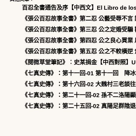
百忍全書通告及序【中西文】El Libro de los Cie
《張公百忍故事全書》第二忍 公藝受辱不言 諫父免禍【中西文
《張公百忍故事全書》第三忍 公之定婚受騙 勸父息訟【中西文
《張公百忍故事全書》第四忍 公之良心買業 厚德交鄰【中西文
《張公百忍故事全書》第五忍 公之不較橫逆 焦惡自損【中西文
《閱微草堂筆記》︰史某捐金【中西對照】Una donación 
《七真史傳》：第十一回-01 第十一回 降冰雹天
《七真史傳》：第十六回-02 大魏村三老談往事 
《七真史傳》：第二十一回-02 孫不二洛陽顯道術
《七真史傳》：第二十五回-02 真陽足群陰退散 