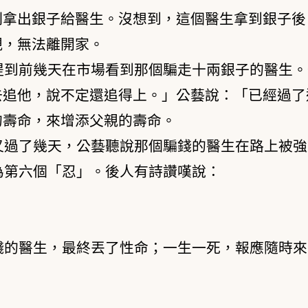
刻拿出銀子給醫生。沒想到，這個醫生拿到銀子後
親，無法離開家。
提到前幾天在市場看到那個騙走十兩銀子的醫生。
去追他，說不定還追得上。」公藝說：「已經過了
的壽命，來增添父親的壽命。
又過了幾天，公藝聽說那個騙錢的醫生在路上被強
為第六個「忍」。後人有詩讚嘆說：
錢的醫生，最終丟了性命；一生一死，報應隨時來