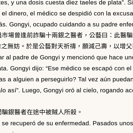
s, y una dosis cuesta diez taeles de plata”. Si
el dinero, el médico se despidió con la excusa
amás. Gongyi, ocupado cuidando a su padre enfe
過市場曾逢前詐騙十兩銀之醫者，公藝曰：此醫騙
捨之無妨。於是公藝對天祈禱，願減己壽，以增父
ar al padre de Gongyi y mencionó que hace uno
lata. Gongyi dijo: “Ese médico se escapó con e
ías a alguien a perseguirlo? Tal vez aún pueda
lo así”. Luego, Gongyi oró al cielo, rogando ac
聞騙銀醫者在途中被賊人所殺。
i se recuperó de su enfermedad. Pasados uno