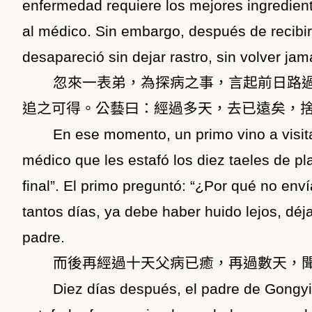
enfermedad requiere los mejores ingrediente
al médico. Sin embargo, después de recibir 
desapareció sin dejar rastro, sin volver j
忽來一表弟，為探病之事，言起前日路
追之可得。公藝曰：經過多天，去已遠矣，
En ese momento, un primo vino a visit
médico que les estafó los diez taeles de p
final”. El primo preguntó: “¿Por qué no env
tantos días, ya debe haber huido lejos, déja
padre.
而後再經過十天父病已癒，再過數天，
Diez días después, el padre de Gongy