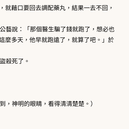
，就藉口要回去調配藥丸，結果一去不回，
公藝說：「那個醫生騙了錢就跑了，想必也
這麼多天，他早就跑遠了，就算了吧。」於
盜殺死了。
到，神明的眼睛，看得清清楚楚。）