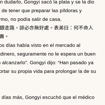
n dudarlo, Gongyi sacó la plata y se la dio
 de tener que preparar las píldoras y
rmo, no podía salir de casa.
銀走路，諒必亦無好處。表弟曰：何不命人
壽。
s días había visto en el mercado al
l dinero, seguramente no le espera un buen
n alcanzarlo”. Gongyi dijo: “Han pasado ya
ortar su propia vida para prolongar la de su
s días más, Gongyi escuchó que el médico