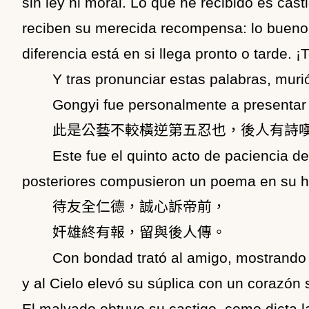
sin ley ni moral. Lo que he recibido es cas
reciben su merecida recompensa: lo bueno y
diferencia está en si llega pronto o tarde.
Y tras pronunciar estas palabras, muri
Gongyi fue personalmente a presentar s
此是公藝不較橫逆第五忍也，後人有詩
Este fue el quinto acto de paciencia d
posteriores compusieron un poema en su ho
待友全仁德，誠心訴帝前，
奸雄終有報，留與後人傳。
Con bondad trató al amigo, mostrando v
y al Cielo elevó su súplica con un corazón s
El malvado obtuvo su castigo, como dicta la