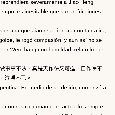
o reprendiera severamente a Jiao Heng.
iempo, es inevitable que surjan fricciones.
speraba que Jiao reaccionara con tanta ira,
 golpe, le rogó compasión, y aun así no se
erador Wenchang con humildad, relató lo que
做事事不法，真是天作孽又可違，自作孽不
，泣淚不已。
entina. En medio de su delirio, comenzó a
tia con rostro humano, he actuado siempre