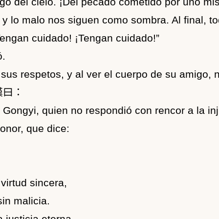
tigo del cielo. ¡Del pecado cometido por uno m
 lo malo nos siguen como sombra. Al final, tod
 ¡Tengan cuidado! ¡Tengan cuidado!”
ó.
us respetos, y al ver el cuerpo de su amigo, 
嘆曰：
e Gongyi, quien no respondió con rencor a la in
nor, que dice:
irtud sincera,
in malicia.
 justicia eterna,