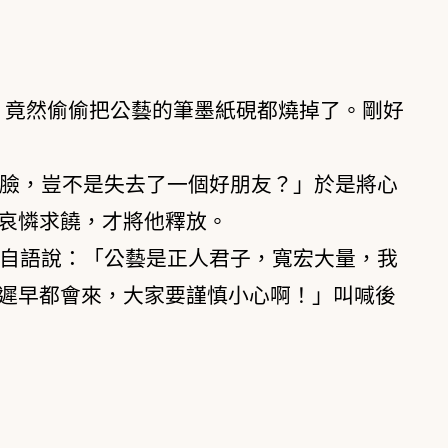
，竟然偷偷把公藝的筆墨紙硯都燒掉了。剛好
臉，豈不是失去了一個好朋友？」於是將心
哀憐求饒，才將他釋放。
自語說：「公藝是正人君子，寬宏大量，我
遲早都會來，大家要謹慎小心啊！」叫喊後