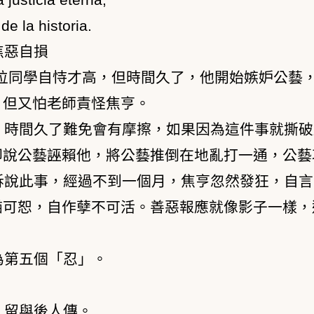
e la historia.
焦惡自損
位同學自恃才高，但時間久了，他開始嫉妒公藝
，但又怕老師責怪焦亨。
，時間久了難免會有摩擦，如果因為這件事就撕破
卻說公藝誣賴他，將公藝推倒在地亂打一通，公藝
訴說此事，經過不到一個月，焦亨忽然發狂，自言
猶可恕，自作孽不可活。善惡報應就像影子一樣，
為第五個「忍」。
，留與後人傳。