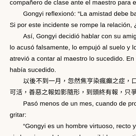
compañero de clase ante el maestro para e
Gongyi reflexionó: “La amistad debe bas
Si por este incidente se rompe la relación
Así, Gongyi decidió hablar con su amig
lo acusó falsamente, lo empujó al suelo y l
atrevió a contar al maestro lo sucedido. En
había sucedido.
以後不到一月，忽然焦亨染瘋癲之症，
可活，善惡之報如影隨形，到頭終有報，只
Pasó menos de un mes, cuando de pron
gritar:
“Gongyi es un hombre virtuoso, recto 