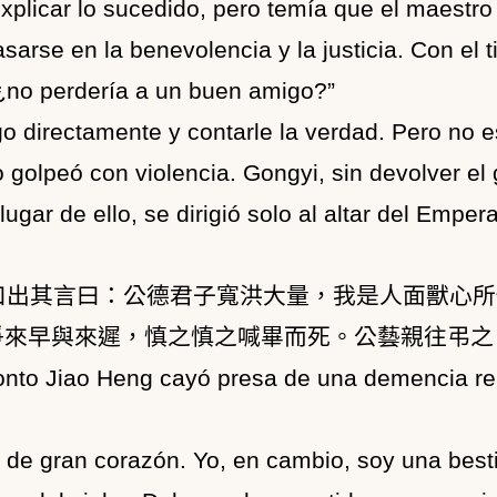
xplicar lo sucedido, pero temía que el maestr
arse en la benevolencia y la justicia. Con el t
, ¿no perdería a un buen amigo?”
o directamente y contarle la verdad. Pero no e
o golpeó con violencia. Gongyi, sin devolver el
 lugar de ello, se dirigió solo al altar del Emp
口出其言曰：公德君子寬洪大量，我是人面獸心所
爭來早與來遲，慎之慎之喊畢而死。公藝親往弔之
to Jiao Heng cayó presa de una demencia rep
y de gran corazón. Yo, en cambio, soy una bes