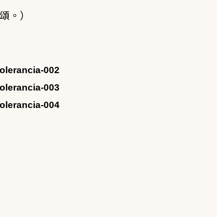
頌。）
rancia-002
rancia-003
rancia-004