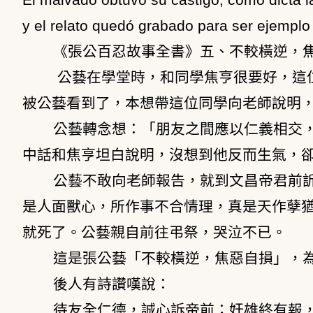
y el relato quedó grabado para ser ejemplo d
《張公百忍故事全書》五、不較橫逆，
公藝在學堂時，和同學焦亨很要好，這
被公藝看到了，本想帶這位同學向老師說明
公藝轉念想：「朋友之間應以仁義相交
中話和焦亨坦白說明，沒想到他反而生氣，
公藝不敢向老師報告，就到文昌帝君前
是人面獸心，所作事不合情理，真是天作孽
就死了。公藝親自前往弔祭，哭泣不已。
這是張公藝「不較橫逆，焦惡自損」，
後人有詩讚嘆說：
待友全仁德，誠心訴帝前；奸雄終有報