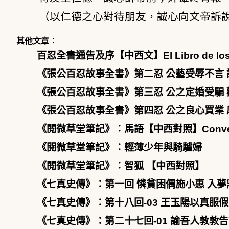
（以仁德之心對待朋友，誠心向文帝訴
其他文章︰
百忍全書通告及序【中西文】El Libro de los Cie
《張公百忍故事全書》第二忍 公藝受辱不言 諫父免禍【中西文
《張公百忍故事全書》第三忍 公之定婚受騙 勸父息訟【中西文
《張公百忍故事全書》第四忍 公之良心買業 厚德交鄰【中西文
《閱微草堂筆記》︰馬語【中西對照】Conversación
《閱微草堂筆記》︰輕薄少年與騎驢婦
《閱微草堂筆記》︰智狐 【中西對照】
《七真史傳》：第一回 憐貧困偶施小惠 入夢寐深指
《七真史傳》：第十八回-03 王玉陽以真服假 譚
《七真史傳》：第二十七回-01 諭吾人敦敦告誡 