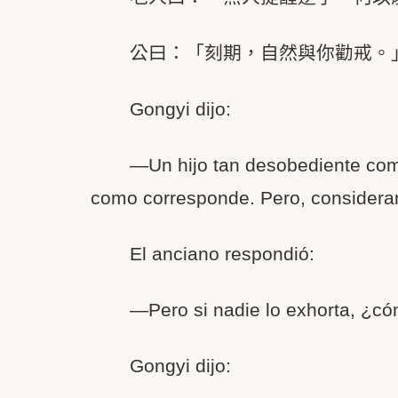
公曰：「刻期，自然與你勸戒。
Gongyi dijo:
—Un hijo tan desobediente como
como corresponde. Pero, considerand
El anciano respondió:
—Pero si nadie lo exhorta, ¿cóm
Gongyi dijo: