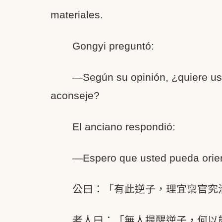
materiales.
Gongyi preguntó:
—Según su opinión, ¿quiere ust
aconseje?
El anciano respondió:
—Espero que usted pueda orie
公曰：「有此逆子，理宜稟官究
老人曰：「無人提醒逆子，何以