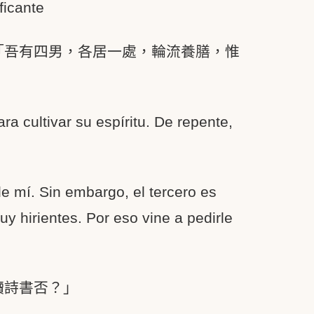
ficante
「吾有四男，各居一處，輪流養膳，惟
a cultivar su espíritu. De repente,
e mí. Sin embargo, el tercero es
 hirientes. Por eso vine a pedirle
讀詩書否？」