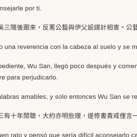
sejarle por ti.
吳三隨後跟來，反罵公藝與伊父設謀計相害。公
o una reverencia con la cabeza al suelo y se 
bediente, Wu San, llegó poco después y comen
e para perjudicarlo.
alabras amables, y solo entonces Wu San se ret
三有十年閒聰，大約亦明些理，遂修書責戒俚言
en rato y pensó que sería difícil aconsejarlo ca