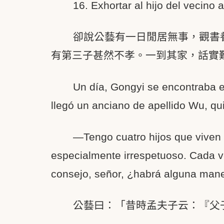
16. Exhortar al hijo del vecino 
卻說公藝有一日閒居無事，觀書
有第三子甚然不孝。一到其家，話實
Un día, Gongyi se encontraba en
llegó un anciano de apellido Wu, qu
—Tengo cuatro hijos que viven 
especialmente irrespetuoso. Cada ve
consejo, señor, ¿habrá alguna maner
公藝曰：「昔時孟夫子云：『父