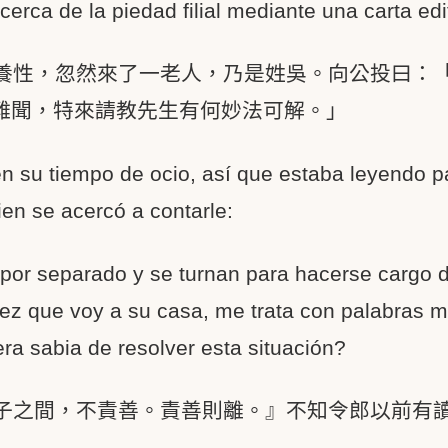
acerca de la piedad filial mediante una carta edi
養性，忽然來了一老人，乃是姓吳。向公投曰：
難聞，特來請教先生有何妙法可解。」
 su tiempo de ocio, así que estaba leyendo par
ien se acercó a contarle:
por separado y se turnan para hacerse cargo d
z que voy a su casa, me trata con palabras muy
a sabia de resolver esta situación?
子之間，不責善。責善則離。』不知令郎以前有