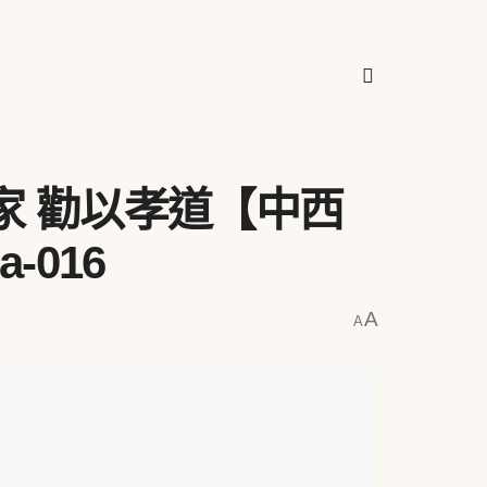
家 勸以孝道【中西
a-016
A
A