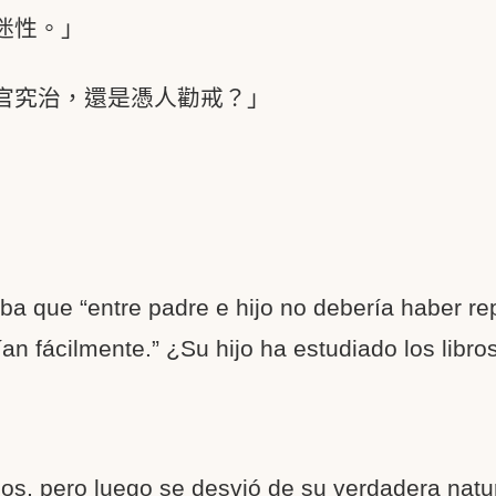
迷性。」
官究治，還是憑人勸戒？」
 que “entre padre e hijo no debería haber rep
ían fácilmente.” ¿Su hijo ha estudiado los libro
s, pero luego se desvió de su verdadera natur