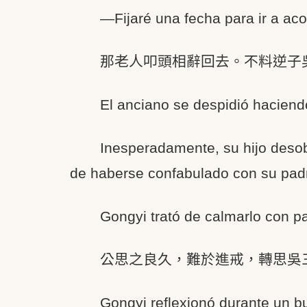
—Fijaré una fecha para ir a acon
那老人叩頭相辭回去。不料逆子
El anciano se despidió haciend
Inesperadamente, su hijo deso
de haberse confabulado con su padr
Gongyi trató de calmarlo con p
公思之良久，難於進戒，轉思吳
Gongyi reflexionó durante un bu