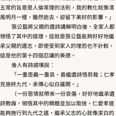
五常的旨意是人倫常理的法則，我的教化就像清
風明月一樣，雖然逝去，卻留下美好的影響。」
張公藝將父親的遺詩講解明白後，全家人都
領悟了其中的道理。這就是張公藝能夠好好地繼
承父親的遺志，即使受到家人的埋怨也不計較，
這是他的第十四個忍讓的美德。
後人有詩感嘆說：
「一重恩義一重哀，善繼遺詩悟剪裁；仁孝
克施終九代，承傳心似白蓮開。」
（一份恩情就帶來一份哀傷，好好地繼承遺
詩教誨，領悟其中的精髓並加以取捨。仁愛孝道
能夠施行到九代之遠，繼承父志的心就像潔白的