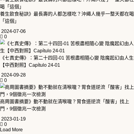
養生飲食秘訣》最長壽的人都怎樣吃？沖繩人幾乎一整天都在喝
「這個」
2024-07-06
0
《七真史傳》：第二十四回-01 苦根盡相隨心變 陰魔起幻由人生
【中西對照】Capítulo 24-01
2024-09-28
0
商周圖書摘要》動不動就在清喉嚨？胃食道逆流「酸害」找上
門，9個徵兆一次檢測
2023-01-19
0
Load More