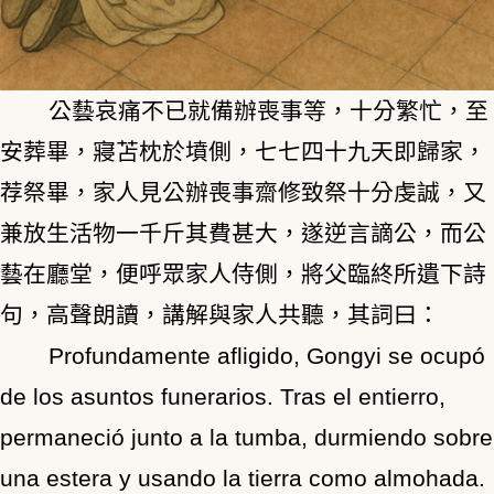
公藝哀痛不已就備辦喪事等，十分繁忙，至
安葬畢，寢苫枕於墳側，七七四十九天即歸家，
荐祭畢，家人見公辦喪事齋修致祭十分虔誠，又
兼放生活物一千斤其費甚大，遂逆言謫公，而公
藝在廳堂，便呼眾家人侍側，將父臨終所遺下詩
句，高聲朗讀，講解與家人共聽，其詞曰：
Profundamente afligido, Gongyi se ocupó
de los asuntos funerarios. Tras el entierro,
permaneció junto a la tumba, durmiendo sobre
una estera y usando la tierra como almohada.