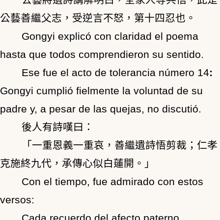
公藝善繼父志，受逆言不怒，第十四忍也。
Gongyi explicó con claridad el poema
hasta que todos comprendieron su sentido.
Ese fue el acto de tolerancia número 14
:
Gongyi cumplió fielmente la voluntad de su
padre y, a pesar de las quejas, no discutió.
後人有詩嘆曰：
「一重恩義一重哀，善繼遺詩悟剪裁；仁孝
克施終九代，承傳心似白蓮開。」
Con el tiempo, fue admirado con estos
versos:
Cada recuerdo del afecto paterno