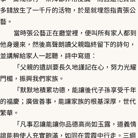
多錢放生了一千斤的活物，於是就埋怨指責張公
藝。
當時張公藝正在廳堂裡，便叫所有家人都到
他身邊來，然後高聲朗讀父親臨終留下的詩句，
並講解給家人一起聽，詩中寫道：
「父親的遺訓要長久地謹記在心，努力光耀
門楣，振興我們家族。
「默默地積累功德，能讓後代子孫享受千年
的福慶；廣做善事，能讓家族的根基深厚，世代
繁華。
「凡事忍讓能讓你品德高尚如玉露，道義情
誼能夠使人充實飽滿，如同在雲霞中行走。三綱