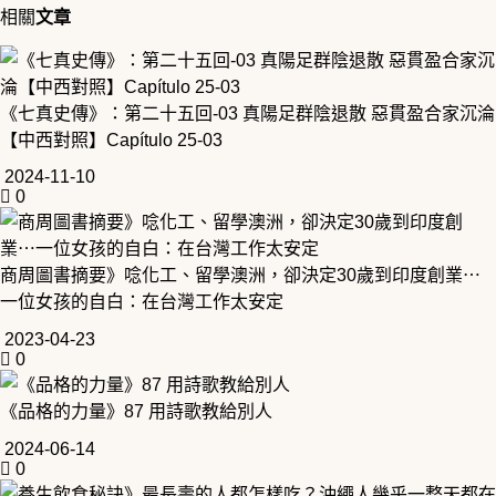
相關
文章
《七真史傳》：第二十五回-03 真陽足群陰退散 惡貫盈合家沉淪
【中西對照】Capítulo 25-03
2024-11-10
0
商周圖書摘要》唸化工、留學澳洲，卻決定30歲到印度創業⋯
一位女孩的自白：在台灣工作太安定
2023-04-23
0
《品格的力量》87 用詩歌教給別人
2024-06-14
0