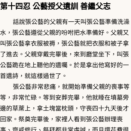
第十四忍
公藝授父遺訓
善繼父志
話說張公藝的父親有一天叫張公藝準備洗澡
水，張公藝遵從父親的吩咐把水準備好。父親又
叫張公藝拿衣服被褥，張公藝就把衣服和被子拿
了進去。父親穿戴完畢後，來到廳堂坐下，叫張
公藝跪在地上聽他的遺囑。於是拿出他寫好的一
首遺詩，就這樣過世了。
張公藝非常悲痛，就開始準備父親的喪事等
等，非常忙碌。等到安葬完畢，他就睡在墳墓旁
邊的草蓆上，拿土塊當枕頭，守喪四十九天後才
回家。祭奠完畢後，家裡人看到張公藝辦理喪
事、齋戒修行、祭拜都非常虔誠，而且還花費很