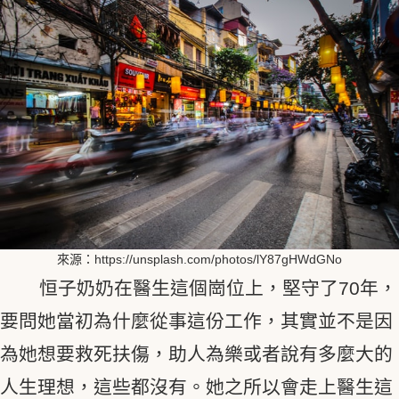
來源：https://unsplash.com/photos/lY87gHWdGNo
恒子奶奶在醫生這個崗位上，堅守了70年，
要問她當初為什麼從事這份工作，其實並不是因
為她想要救死扶傷，助人為樂或者說有多麼大的
人生理想，這些都沒有。她之所以會走上醫生這