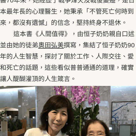
醫70年來，她經歷了戰爭烽火及戰後變遷，是日
本最年長的心理醫生，她秉承「不管死亡何時到
來，都沒有遺憾」的信念，堅持終身不退休。
這本書《人間值得》，由恒子奶奶親自口述
並由她的徒弟
奧田弘美
撰寫，集結了恒子奶奶90
年的人生智慧，探討了關於工作、人際交往、愛
和死亡的話題，這些看似普普通通的道理，確實
讓人醍醐灌頂的人生箴言。