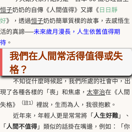
恒子
奶奶的自傳《人間值得》又譯《
日日靜
好
》，透過
恒子
奶奶簡單質樸的故事，去感悟生
活的真諦──
未來歲月漫長，人生依舊值得期
待
。
我們在人間常活得值得或失
格？
不知從什麼時候起，我們所處的社會中，出
現了各種各樣的「喪」和焦慮，
太宰治
在《人間
（註1）
失格》
裡說，生而為人，我很抱歉。
近年來，年輕人更是常常將「
人生好難
」、
「
人間不值得
」類似的話掛在嘴邊，例如：「你