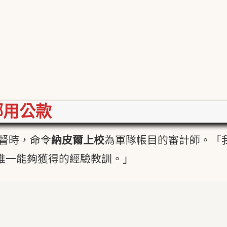
挪用公款
督時，命令
納皮爾上校
為軍隊帳目的審計師。「
唯一能夠獲得的經驗教訓。」