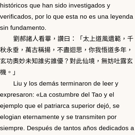
históricos que han sido investigados y
verificados, por lo que esta no es una leyenda
sin fundamento.
劉郝諸人看畢，讚曰：「太上道風遺範，千
秋永垂，萬古稱揚，不盡迴思，你我悟道多年，
玄功奧妙未知誰劣誰優？對此仙境，無妨吐露玄
機。」
Liu y los demás terminaron de leer y
expresaron: «La costumbre del Tao y el
ejemplo que el patriarca superior dejó, se
elogian eternamente y se transmiten por
siempre. Después de tantos años dedicados a