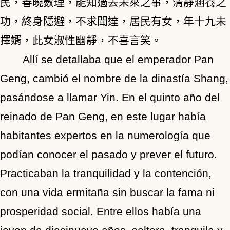
民，善曉數理，能知過去未來之事，清靜涵養之
功，終身隱避，不求聞達，居民有女，年十九未
擇婿，此女淑性幽靜，不喜言笑。
Allí se detallaba que el emperador Pan
Geng, cambió el nombre de la dinastía Shang,
pasándose a llamar Yin. En el quinto año del
reinado de Pan Geng, en este lugar había
habitantes expertos en la numerología que
podían conocer el pasado y prever el futuro.
Practicaban la tranquilidad y la contención,
con una vida ermitaña sin buscar la fama ni
prosperidad social. Entre ellos había una