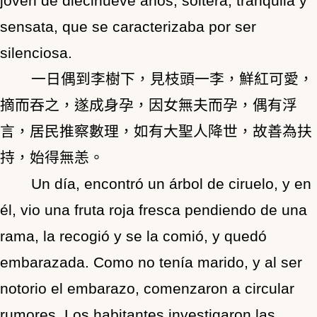
joven de diecinueve años, soltera, tranquila y
sensata, que se caracterizaba por ser
silenciosa.
一日偶到李樹下，見枝頭一李，鮮紅可愛，
摘而吞之，遂成身孕，因女無夫而孕，偶有浮
言，居民推察數理，如有大聖人降世，故善為扶
持，始得無恙。
Un día, encontró un árbol de ciruelo, y en
él, vio una fruta roja fresca pendiendo de una
rama, la recogió y se la comió, y quedó
embarazada. Como no tenía marido, y al ser
notorio el embarazo, comenzaron a circular
rumores. Los habitantes investigaron las