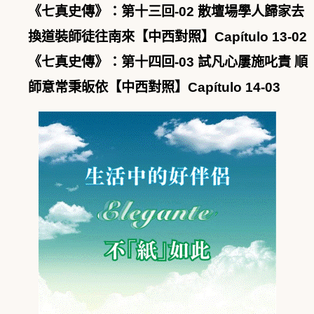
《七真史傳》：第十三回-02 散壇場學人歸家去
換道裝師徒往南來【中西對照】Capítulo 13-02
《七真史傳》：第十四回-03 試凡心屢施叱責 順
師意常秉皈依【中西對照】Capítulo 14-03