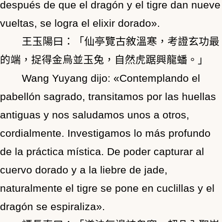
después de que el dragón y el tigre dan nueve
vueltas, se logra el elixir dorado».
王玉陽曰：「仙亭覽古敘溫寒，考證玄功最
的端，捉得金烏並玉兔，自然虎踞興龍蟠。」
Wang Yuyang dijo: «Contemplando el
pabellón sagrado, transitamos por las huellas
antiguas y nos saludamos unos a otros,
cordialmente. Investigamos lo más profundo
de la práctica mística. De poder capturar al
cuervo dorado y a la liebre de jade,
naturalmente el tigre se pone en cuclillas y el
dragón se espiraliza».