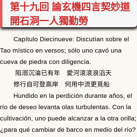
第十九回 論玄機四言契妙道
開石洞一人獨勤勞
Capítulo Diecinueve: Discutían sobre el
Tao místico en versos; sólo uno cavó una
cueva de piedra con diligencia.
陷溺沉淪已有年 愛河滾滾浪滔天
修行自可登高岸 何用中流更覓船
Hundido en la perdición durante años, el
río de deseo levanta olas turbulentas. Con la
cultivación, uno puede alcanzar a la otra orilla;
¿para qué cambiar de barco en medio del río?