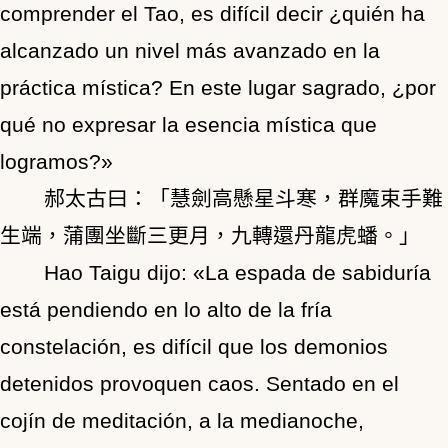
comprender el Tao, es difícil decir ¿quién ha
alcanzado un nivel más avanzado en la
práctica mística? En este lugar sagrado, ¿por
qué no expresar la esencia mística que
logramos?»
郝太古曰：「慧劍高懸星斗寒，群魔束手難
生端，蒲團坐斷三更月，九轉還丹龍虎蟠。」
Hao Taigu dijo: «La espada de sabiduría
está pendiendo en lo alto de la fría
constelación, es difícil que los demonios
detenidos provoquen caos. Sentado en el
cojín de meditación, a la medianoche,