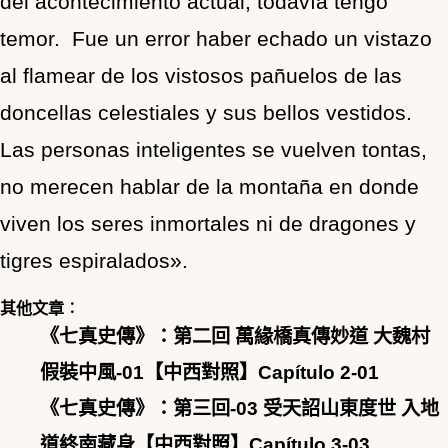
del acontecimiento actual, todavía tengo
temor. Fue un error haber echado un vistazo
al flamear de los vistosos pañuelos de las
doncellas celestiales y sus bellos vestidos.
Las personas inteligentes se vuelven tontas,
no merecen hablar de la montaña en donde
viven los seres inmortales ni de dragones y
tigres espiralados».
其他文章︰
《七真史傳》：第二回 萬緣橋真傳妙道 大魏村
假裝中風-01【中西對照】Capítulo 2-01
《七真史傳》：第三回-03 受天詔山東度世 入地
道終南藏身【中西對照】Capítulo 3-03