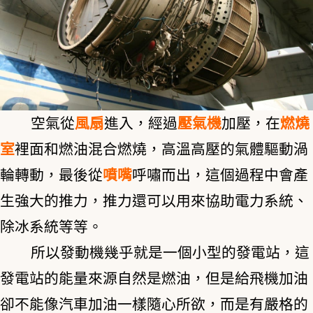
空氣從
風扇
進入，經過
壓氣機
加壓，在
燃燒
室
裡面和燃油混合燃燒，高溫高壓的氣體驅動渦
輪轉動，最後從
噴嘴
呼嘯而出，這個過程中會產
生強大的推力，推力還可以用來協助電力系統、
除冰系統等等。
所以發動機幾乎就是一個小型的發電站，這
發電站的能量來源自然是燃油，但是給飛機加油
卻不能像汽車加油一樣隨心所欲，而是有嚴格的