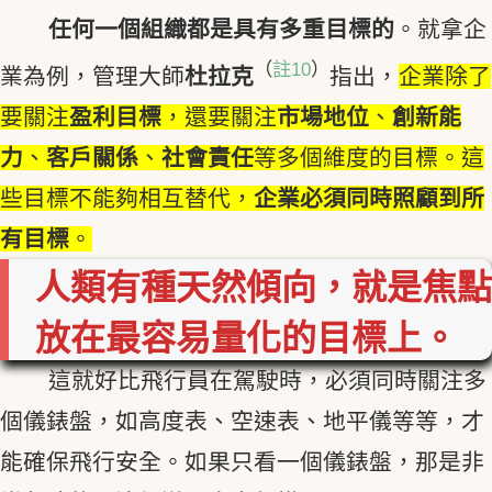
任何一個組織都是具有多重目標的
。就拿企
（
註10
）
業為例，管理大師
杜拉克
指出，
企業除了
要關注
盈利目標
，還要關注
市場地位
、
創新能
力
、
客戶關係
、
社會責任
等多個維度的目標。這
些目標不能夠相互替代，
企業必須同時照顧到所
有目標
。
人類有種天然傾向，就是焦點
放在最容易量化的目標上。
這就好比飛行員在駕駛時，必須同時關注多
個儀錶盤，如高度表、空速表、地平儀等等，才
能確保飛行安全。如果只看一個儀錶盤，那是非