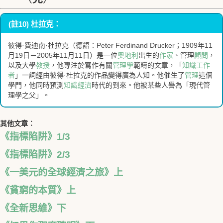
(
註10
)
杜拉克
：
彼得·費迪南·杜拉克（德語：Peter Ferdinand Drucker；1909年11
月19日－2005年11月11日）是一位
奧地利
出生的
作家
、管理
顧問
，
以及大學
教授
，他專注於寫作有關
管理學
範疇的文章，「
知識工作
者
」一詞經由彼得·杜拉克的作品變得廣為人知。他催生了
管理
這個
學門，他同時預測
知識經濟
時代的到來。他被某些人譽為「現代管
理學之父」。
其他文章︰
《指標陷阱》1/3
《指標陷阱》2/3
《一美元的全球經濟之旅》上
《貧窮的本質》上
《全新思維》下