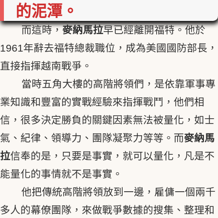
的泥潭。
而這時，
麥納馬拉
早已經離開福特。他於
1961年辭去福特總裁職位，成為美國國防部長，
直接指揮越南戰爭。
當時五角大樓的高階將領們，是依靠軍事專
業知識和豐富的實戰經驗來指揮戰鬥，他們相
信，很多決定勝負的關鍵因素無法被量化，如士
氣、紀律、領導力、團隊凝聚力等等。而
麥納馬
拉
信奉的是，只要是事實，就可以量化，凡是不
能量化的事情就不是事實。
他把傳統高階將領放到一邊，雇傭一個兩千
多人的幕僚團隊，來做戰爭數據的搜集、整理和