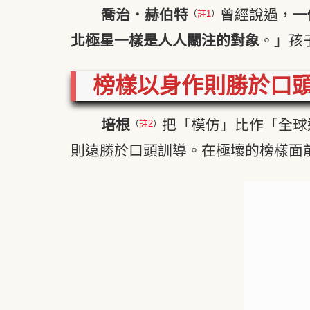
喬治．赫伯特
曾經說過，
一
（
註1
）
北極星一樣是人人關注的對象
。」孩
榜樣以身作則勝於口
培根
把「模仿」比作「全球
（
註2
）
則遠勝於口頭訓導。在極壞的榜樣面