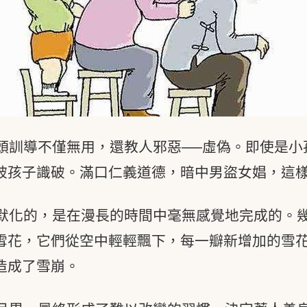
頭訓導不僅無用，還教人邪惡──虛偽。即使是小
被孩子識破。滿口仁義道德，暗中男盜女娼，這
默化的，是在漫長的時間中毫無感覺地完成的。
雪花，它們從空中輕輕飄下，每一瓣新增加的雪
造成了雪崩。