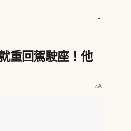
就重回駕駛座！他
A
A