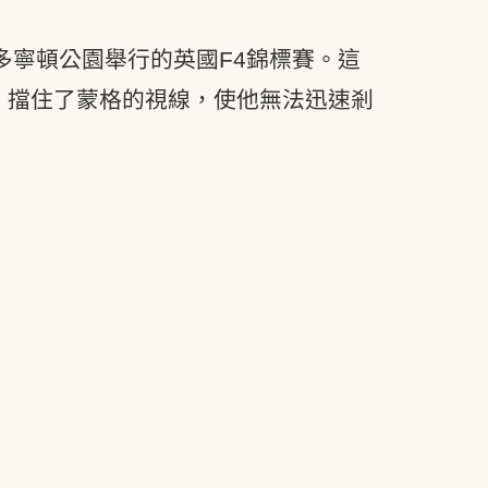
多寧頓公園舉行的英國F4錦標賽。這
，擋住了蒙格的視線，使他無法迅速剎