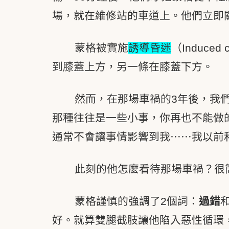
場，就在維修站的車道上。他們立即
蒙格被實施
誘導昏迷
（Induc
到膝蓋上方，另一條在膝蓋下方。
然而，在那場車禍的3年後，我
那種往往是一些小事，你再也不能做
通常不會讓事情影響到我⋯⋯我以前
此刻的他怎麼看待那場車禍？很
蒙格謹慎的強調了2個詞：
過錯
好。就算雙腿截肢讓他陷入惡性循環