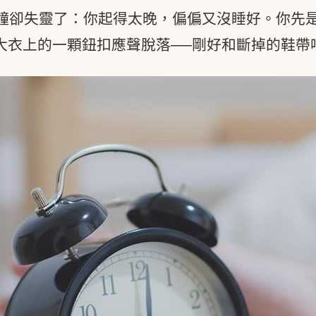
鐘卻失靈了：你起得太晚，偏偏又沒睡好。你先
大衣上的一顆鈕扣應聲脫落──剛好和斷掉的鞋帶