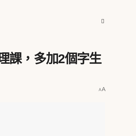
理課，多加2個字生
A
A