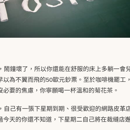
，鬧鐘壞了，所以你還能在舒服的床上多躺一會
早以為不翼而飛的50歐元鈔票。至於咖啡機罷工
沒必要的焦慮，你寧願喝一杯溫和的菊花茶。
，自己有一張下星期到期、很受歡迎的網路皮革
過今天的你還不知道，下星期二自己將在裁縫店