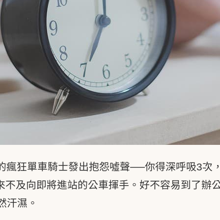
的瘋狂單車騎士發出抱怨噓聲──你得深呼吸3次
來不及向即將進站的公車揮手。好不容易到了辦
然汗濕。