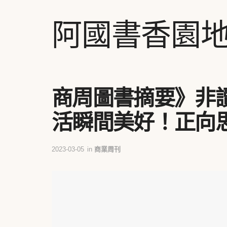
阿國書香園
商周圖書摘要》非讀
活瞬間美好！正向
2023-03-05
in
商業周刊