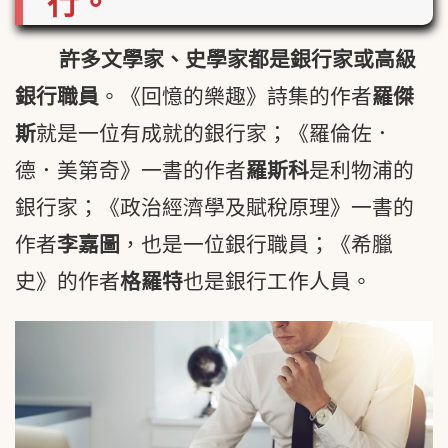
行。
許多文學家、史學家都是銀行家或高級
銀行職員
。《回憶的樂趣》詩集的作者
羅傑
斯
就是一位有成就的銀行家；《羅倫佐．
德．美第奇》一書的作者
羅斯科
是利物浦的
銀行家；《政治經濟學及賦稅原理》一書的
作者
李嘉圖
，也是一位銀行職員；《希臘
史》的作者
格羅特
也是銀行工作人員。