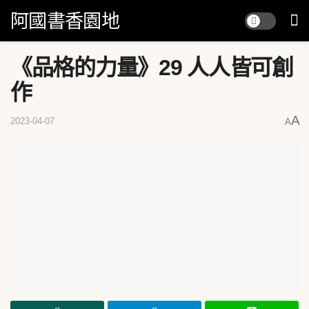
阿國書香園地
《品格的力量》29 人人皆可創
作
A
2023-04-07
A