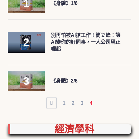
《身體》1/6
別再怕被AI搶工作！簡立峰：讓
AI變你的好同事，一人公司現正
崛起
《身體》2/6
1
2
3
4
經濟學科