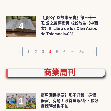
《張公百忍故事全書》第三十一
忍 公之善詞勸黃 戒殺放生【中西
文】El Libro de los Cien Actos
de Tolerancia-031
...
1
2
3
4
5
6
54
商業周刊
商周圖書摘要》睡不好和「這個
器官」有關！改善睡眠3招，顧好
身體時差也不怕