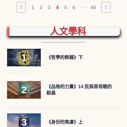
...
1
2
3
4
5
6
49
人文學科
《哲學的慰藉》下
《品格的力量》14 民族是母親的
結晶
《身份的焦慮》上