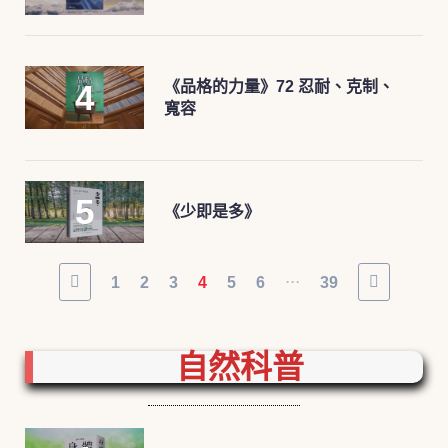
《品格的力量》72 忍耐、克制、
寬容
《少即是多》
...
1
2
3
4
5
6
39
自然科普