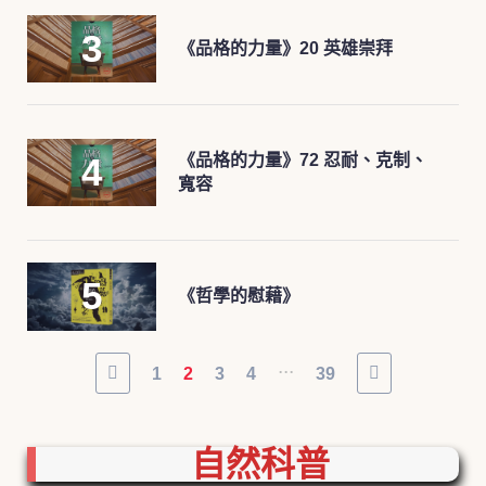
《品格的力量》20 英雄崇拜
《品格的力量》72 忍耐、克制、
寬容
《哲學的慰藉》
...
1
2
3
4
39
自然科普