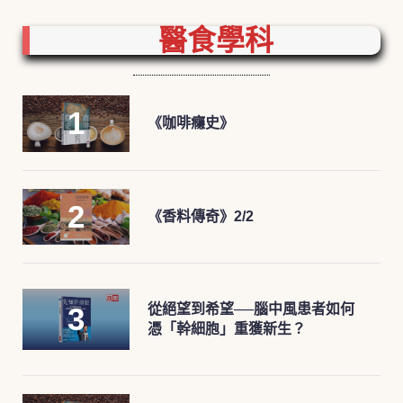
醫食學科
《咖啡癮史》
《香料傳奇》2/2
從絕望到希望──腦中風患者如何
憑「幹細胞」重獲新生？