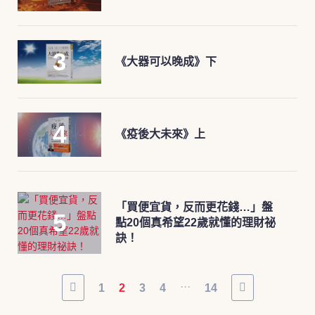
《大器可以晚成》下
《疫後大未來》上
「買便宜貨，反而更花錢…」盤
點20個真希望22歲就懂的理財祕
訣！
...
1
2
3
4
14