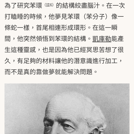
為了研究苯環
的結構絞盡腦汁。在一次
（註6）
打瞌睡的時候，他夢見苯環（苯分子）像一
條蛇一樣，首尾相連形成環形。在這一瞬
間，他突然領悟到苯環的結構。
凱庫勒
能產
生這種靈感，也是因為他已經冥思苦想了很
久，有足夠的材料讓他的潛意識進行加工，
而不是真的靠做夢就能解決問題。