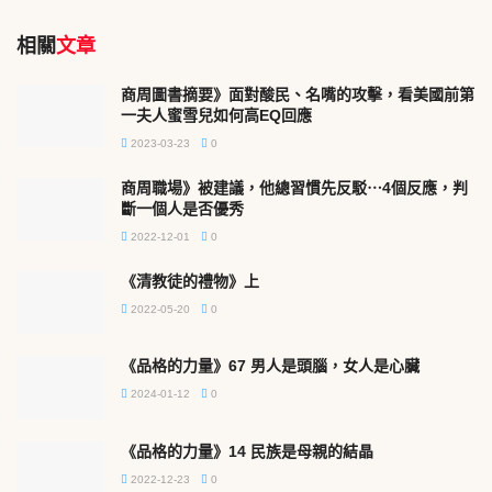
相關
文章
商周圖書摘要》面對酸民、名嘴的攻擊，看美國前第
一夫人蜜雪兒如何高EQ回應
2023-03-23
0
商周職場》被建議，他總習慣先反駁⋯4個反應，判
斷一個人是否優秀
2022-12-01
0
《清教徒的禮物》上
2022-05-20
0
《品格的力量》67 男人是頭腦，女人是心臟
2024-01-12
0
《品格的力量》14 民族是母親的結晶
2022-12-23
0