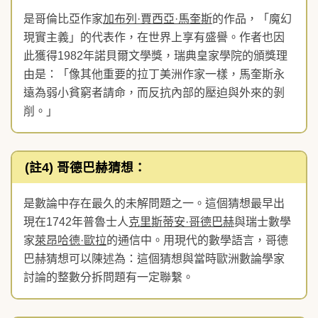
是哥倫比亞作家
加布列
·
賈西亞
·
馬奎斯
的作品，「魔幻
現實主義」的代表作，在世界上享有盛譽。作者也因
此獲得1982年諾貝爾文學獎，瑞典皇家學院的頒獎理
由是：「像其他重要的拉丁美洲作家一樣，馬奎斯永
遠為弱小貧窮者請命，而反抗內部的壓迫與外來的剝
削。」
(註4)
哥德巴赫猜想
：
是數論中存在最久的未解問題之一。這個猜想最早出
現在1742年普魯士人
克里斯蒂安
·
哥德巴赫
與瑞士數學
家
萊昂哈德
·
歐拉
的通信中。用現代的數學語言，哥德
巴赫猜想可以陳述為：這個猜想與當時歐洲數論學家
討論的整數分拆問題有一定聯繫。