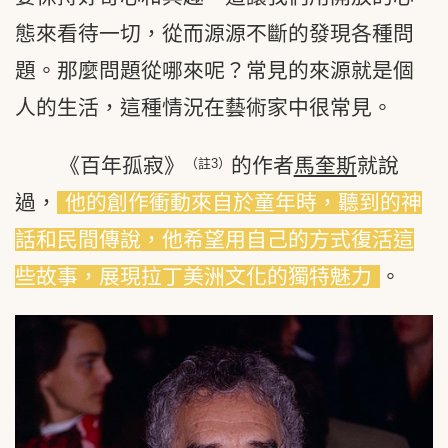
態來看待一切，從而源源不斷的發現各種問
題。那麼問題從哪來呢？常見的來源就是個
人的生活，這種情況在藝術家中很常見。
《百年孤寂》
的作者
馬奎斯
就說
（註3）
過，
他的創作衝動來自於童年時，聽到的神
話和民間傳說，他希望用自己的方式復活這
些故事，展現拉丁美洲文化的獨特魅力
。