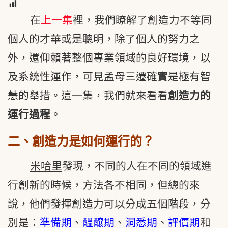
17
在
上一集
裡，我們瞭解了創造力不等同
個人的才華或是聰明，除了個人的努力之
外，還仰賴著整個專業領域的良好環境，以
及系統性運作，可見孟母三遷確實是極有智
慧的舉措。這一集，我們就來看看
創造力的
運行過程
。
二、創造力是如何運行的？
米哈里
發現，不同的人在不同的領域進
行創新的時候，方法各不相同，但總的來
說，他們發揮創造力可以分成五個階段，分
別是：
準備期
、
醞釀期
、
洞悉期
、
評價期
和