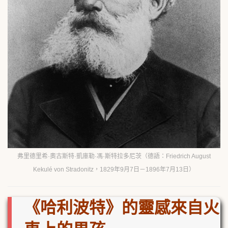
弗里德里希·奧古斯特·凱庫勒·馮·斯特拉多尼茨（德語：Friedrich August
Kekulé von Stradonitz，1829年9月7日－1896年7月13日）
《哈利波特》的靈感來自火