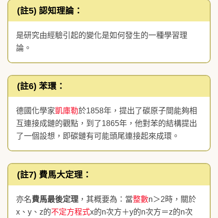
(註5)
認知理論
：
是研究由經驗引起的變化是如何發生的一種學習理
論。
(註6)
苯環
：
德國化學家
凱庫勒
於1858年，提出了碳原子間能夠相
互連接成鏈的觀點，到了1865年，他對苯的結構提出
了一個設想，即碳鏈有可能頭尾連接起來成環。
(註7)
費馬大定理
：
亦名
費馬最後定理
，其概要為：當
整數
n＞2時，關於
x、y、z的
不定方程式
x的n次方＋y的n次方＝z的n次