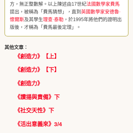
方，無正整數解。以上陳述由17世紀
法國
數學家
費馬
提出，被稱為「費馬猜想」，直到
英國
數學家
安德魯·
懷爾斯
及其學生
理查·泰勒
，於1995年將他們的證明出
版後，才稱為「費馬最後定理」。
其他文章︰
《創造力》【上】
《創造力》【下】
《創造力》
《讚揚與責備》下
《社交天性》下
《活出意義來》3/4