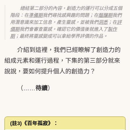
總結第二部分的內容，創造力的運行可以分成五個
階段：在
準備期
我們尋找感興趣的問題；在
醞釀期
我們
用潛意識來加工信息，產生靈感，並被我們
洞悉
；在
評
價期
我們會審查靈感，確認它的價值後就進入了
製作
期
；最終將靈感變成可以拿給學界評價的作品。
介紹到這裡，我們已經瞭解了創造力的
組成元素和運行過程，下集的第三部分就來
說說，要如何提升個人的創造力？
（……
待續
）
(註3)《百年孤寂》：