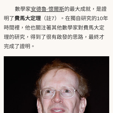
數學家
安德魯
·
懷爾斯
的最大成
就
，是證
明了
費馬大定理
（註7）。在獨自研究的10年
時間裡，他也關注著其他數學家對費馬大定
理的研究，得到了很有啟發的思路，最終才
完成了證明。