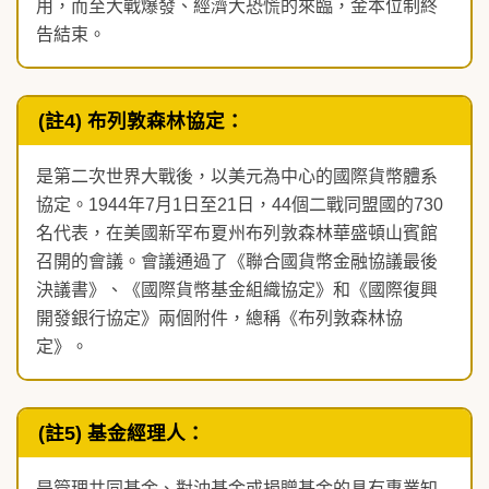
用，而至大戰爆發、經濟大恐慌的來臨，金本位制終
告結束。
(註4) 布列敦森林協定：
是第二次世界大戰後，以美元為中心的國際貨幣體系
協定。1944年7月1日至21日，44個二戰同盟國的730
名代表，在美國新罕布夏州布列敦森林華盛頓山賓館
召開的會議。會議通過了《聯合國貨幣金融協議最後
決議書》、《國際貨幣基金組織協定》和《國際復興
開發銀行協定》兩個附件，總稱《布列敦森林協
定》。
(註5) 基金經理人：
是管理共同基金、對沖基金或捐贈基金的具有專業知