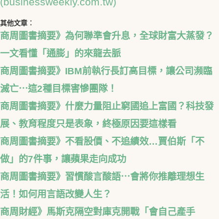
(businessweekly.com.tw)
其他文章︰
商周圖書摘要》為何聯準會升息，全球財富大蒸發？
一文看懂「通膨」的來龍去脈
商周圖書摘要》IBM前執行長訂高目標，讓公司瀕臨
滅亡⋯這2種目標害慘團隊！
商周圖書摘要》什麼力量阻止窮國追上富國？科技發
展、教育程度只是表象，終極原因要這樣看
商周圖書摘要》不看股價、不追績效…賈伯斯「不
做」的7件事，讓蘋果走向成功
商周圖書摘要》習慣酸言酸語⋯會將你推離理想生
活！如何用言語改變人生？
商周財經》馬斯克隔空對庫克開戰「會自己產手