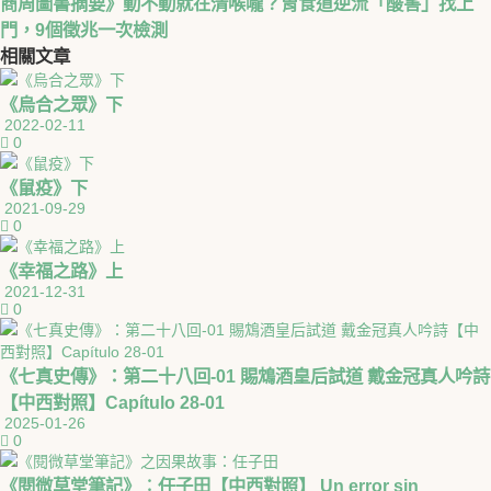
商周圖書摘要》動不動就在清喉嚨？胃食道逆流「酸害」找上
門，9個徵兆一次檢測
相關
文章
《烏合之眾》下
2022-02-11
0
《鼠疫》下
2021-09-29
0
《幸福之路》上
2021-12-31
0
《七真史傳》：第二十八回-01 賜鴆酒皇后試道 戴金冠真人吟詩
【中西對照】Capítulo 28-01
2025-01-26
0
《閱微草堂筆記》︰任子田【中西對照】 Un error sin