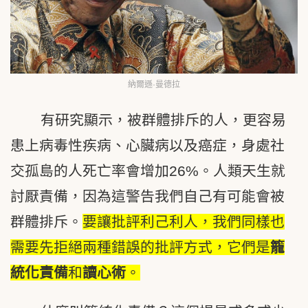
納爾遜·曼德拉
有研究顯示，被群體排斥的人，更容易
患上病毒性疾病、心臟病以及癌症，身處社
交孤島的人死亡率會增加26%。人類天生就
討厭責備，因為這警告我們自己有可能會被
群體排斥。
要讓批評利己利人，我們同樣也
需要先拒絕兩種錯誤的批評方式，它們是
籠
統化責備
和
讀心術
。